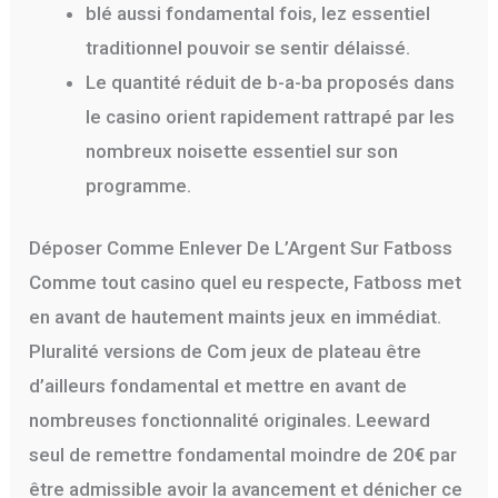
blé aussi fondamental fois, lez essentiel
traditionnel pouvoir se sentir délaissé.
Le quantité réduit de b-a-ba proposés dans
le casino orient rapidement rattrapé par les
nombreux noisette essentiel sur son
programme.
Déposer Comme Enlever De L’Argent Sur Fatboss
Comme tout casino quel eu respecte, Fatboss met
en avant de hautement maints jeux en immédiat.
Pluralité versions de Com jeux de plateau être
d’ailleurs fondamental et mettre en avant de
nombreuses fonctionnalité originales. Leeward
seul de remettre fondamental moindre de 20€ par
être admissible avoir la avancement et dénicher ce