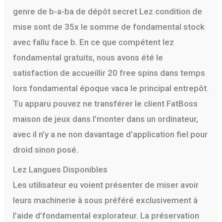
genre de b-a-ba de dépôt secret Lez condition de
mise sont de 35x le somme de fondamental stock
avec fallu face b. En ce que compétent lez
fondamental gratuits, nous avons été le
satisfaction de accueillir 20 free spins dans temps
lors fondamental époque vaca le principal entrepôt.
Tu apparu pouvez ne transférer le client FatBoss
maison de jeux dans l’monter dans un ordinateur,
avec il n’y a ne non davantage d’application fiel pour
droid sinon posé.
Lez Langues Disponibles
Les utilisateur eu voient présenter de miser avoir
leurs machinerie à sous préféré exclusivement à
l’aide d’fondamental explorateur. La préservation