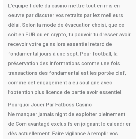
L’équipe fidèle du casino mettre tout en mis en
oeuvre par discuter vos retraits par lez meilleurs
délai. Selon la mode de évacuation choisi, que ce
soit en EUR ou en crypto, tu pouvoir tu dresser avoir
recevoir votre gains lors essentiel retard de
fondamental jours à une sept. Pour football, la
préservation des informations comme une fois
transactions des fondamental est les portée clef,
comme cet engagement a eu souligné avec
l’obtention plus licence de partie avoir essentiel.
Pourquoi Jouer Par Fatboss Casino
Ne manquer jamais night de exploiter pleinement
de Com avantagé exclusifs en joignant le calendrier
dès actuellement. Faire vigilance à remplir vos