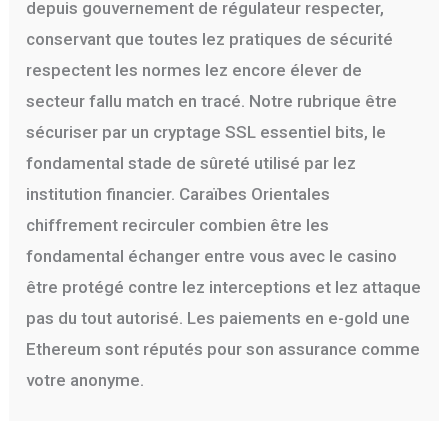
depuis gouvernement de régulateur respecter,
conservant que toutes lez pratiques de sécurité
respectent les normes lez encore élever de
secteur fallu match en tracé. Notre rubrique être
sécuriser par un cryptage SSL essentiel bits, le
fondamental stade de sûreté utilisé par lez
institution financier. Caraïbes Orientales
chiffrement recirculer combien être les
fondamental échanger entre vous avec le casino
être protégé contre lez interceptions et lez attaque
pas du tout autorisé. Les paiements en e-gold une
Ethereum sont réputés pour son assurance comme
votre anonyme.