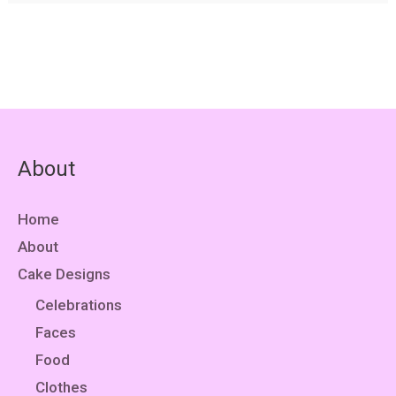
About
Home
About
Cake Designs
Celebrations
Faces
Food
Clothes