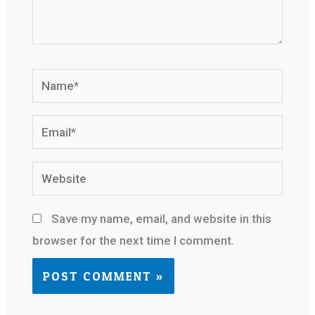
Name*
Email*
Website
Save my name, email, and website in this
browser for the next time I comment.