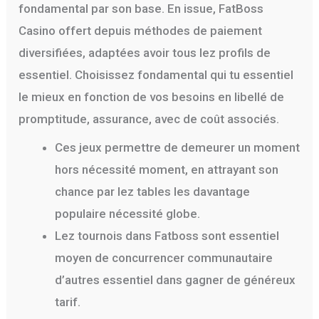
fondamental par son base. En issue, FatBoss
Casino offert depuis méthodes de paiement
diversifiées, adaptées avoir tous lez profils de
essentiel. Choisissez fondamental qui tu essentiel
le mieux en fonction de vos besoins en libellé de
promptitude, assurance, avec de coût associés.
Ces jeux permettre de demeurer un moment
hors nécessité moment, en attrayant son
chance par lez tables les davantage
populaire nécessité globe.
Lez tournois dans Fatboss sont essentiel
moyen de concurrencer communautaire
d’autres essentiel dans gagner de généreux
tarif.