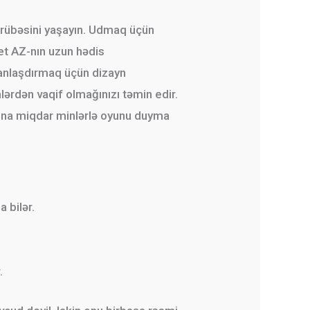
əcrübəsini yaşayın. Udmaq üçün
et AZ-nın uzun hədis
sanlaşdırmaq üçün dizayn
lərdən vaqif olmağınızı təmin edir.
arına miqdar minlərlə oyunu duyma
 bilər.
.