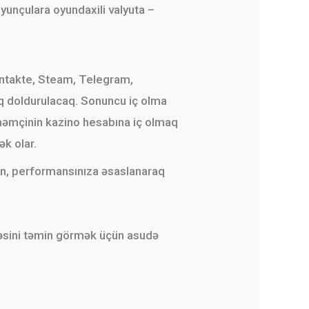
oyunçulara oyundaxili valyuta –
kontakte, Steam, Telegram,
aq doldurulacaq. Sonuncu iç olma
ı həmçinin kazino hesabına iç olmaq
k olar.
din, performansınıza əsaslanaraq
məsini təmin görmək üçün asudə