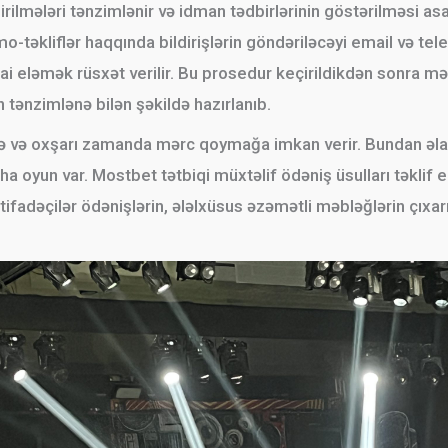
lmələri tənzimlənir və idman tədbirlərinin göstərilməsi asan
o-təkliflər haqqında bildirişlərin göndəriləcəyi email və tel
idai eləmək rüsxət verilir. Bu prosedur keçirildikdən sonra
n tənzimlənə bilən şəkildə hazırlanıb.
əyə və oxşarı zamanda mərc qoymağa imkan verir. Bundan əla
daha oyun var. Mostbet tətbiqi müxtəlif ödəniş üsulları təkli
stifadəçilər ödənişlərin, ələlxüsus əzəmətli məbləğlərin çıxa