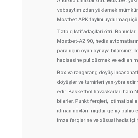
Android cihazlar ötrü Mostbet yüklə
vebsaytımızdan yükləmək mümkündür
Mostbet APK faylını uydurmaq üçü
Tətbiq Istifadəçiləri ötrü Bonuslar
Mostbet-AZ 90, hədis avtomatlarını 
para üçün oyun oynaya bilərsiniz. İd
hadisəsinə pul düzmək və edilən m
Box və rəngarəng döyüş incəsənətl
döyüşlər və turnirləri yan-yörə edir
edir. Basketbol həvəskarları həm N
bilərlər. Punkt fərqləri, ictimai ba
idman növləri miqdar geniş bahis ed
imza fərqlərinə və xüsusi hədis içi 