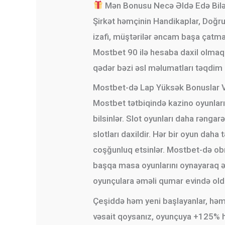
Mən Bonusu Necə Əldə Edə Bil
Şirkət həmçinin Handikaplar, Doğr
izafi, müştərilər əncam başa çatma
Mostbet 90 ilə hesaba daxil olmaq 
qədər bəzi əsl məlumatları təqdim
Mostbet-də Lap Yüksək Bonuslar V
Mostbet tətbiqində kazino oyunları 
bilsinlər. Slot oyunları daha rəngar
slotları daxildir. Hər bir oyun dah
coşğunluq etsinlər. Mostbet-də obraz
başqa masa oyunlarını oynayaraq əm
oyunçulara əməli qumar evində oldu
Çeşiddə həm yeni başlayanlar, həm 
vəsait qoysanız, oyunçuya +125% he