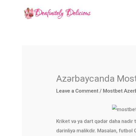
Skip
to
content
Azərbaycanda Mostb
Leave a Comment
/
Mostbet Azer
Kriket və ya dart qədər daha nadir
dərinliyə malikdir. Məsələn, futbo