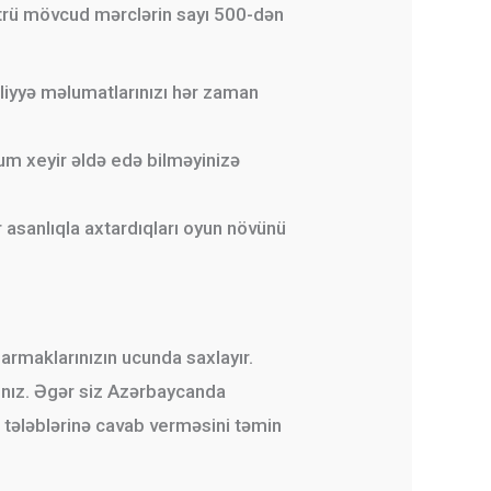
 ötrü mövcud mərclərin sayı 500-dən
liyyə məlumatlarınızı hər zaman
mum xeyir əldə edə bilməyinizə
 asanlıqla axtardıqları oyun növünü
armaklarınızın ucunda saxlayır.
sınız. Əgər siz Azərbaycanda
 tələblərinə cavab verməsini təmin