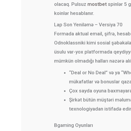
olacaq. Pulsuz
mostbet
spinlər 5 g
koinlər hesablanır.
Lap Son Yeniləmə – Versiya 70
Formada aktual email, şifrə, hesab
Odnoklassniki kimi sosial şəbəkəl
üsulu var-yox platformada qeydiyya
mümkün olmadığı halları nəzərə alı
“Deal or No Deal” və ya “Wh
mükafatlar və bonuslar qaza
Çox sayda oyuna baxmayaraq
Şirkət bütün müştəri məluma
texnologiyadan istifadə edir
Bgaming Oyunları