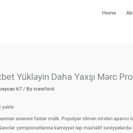
Home
Ab
et Yükləyin Daha Yaxşı Mərc Pr
baycan 67
/ By
crawford
 tanınan ənənəvi fənlər mülk. Populyar idman növləri aparıcı
l Gənclər çempionatlarına kəmiyyət lap müxtəlif səviyyələrdə