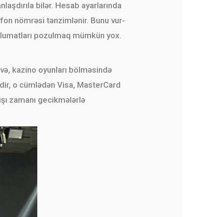
laşdırıla bilər. Hesab ayarlarında
efon nömrəsi tənzimlənir. Bunu vur-
 məlumatları pozulmaq mümkün yox.
və, kazino oyunları bölməsində
f edir, o cümlədən Visa, MasterCard
rışı zamanı gecikmələrlə