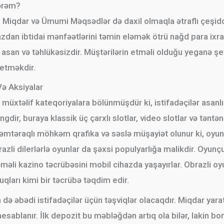
ərəm?
u Miqdar və Ümumi Məqsədlər də daxil olmaqla ətraflı çeşid
zdan ibtidai mənfəətlərini təmin eləmək ötrü nağd para ixrac
asan və təhlükəsizdir. Müştərilərin etməli olduğu yeganə şe
 etməkdir.
ə Aksiyalar
müxtəlif kateqoriyalara bölünmüşdür ki, istifadəçilər asanlı
əngdir, buraya klassik üç çarxlı slotlar, video slotlar və tən
a təmtəraqlı möhkəm qrafika və səslə müşayiət olunur ki, oyun
li dilerlərlə oyunlar da şəxsi populyarlığa malikdir. Oyunçul
əli kazino təcrübəsini mobil cihazda yaşayırlar. Obrazli oy
qları kimi bir təcrübə təqdim edir.
də əbədi istifadəçilər üçün təşviqlər olacaqdır. Miqdar yar
sablanır. İlk depozit bu məbləğdən artıq ola bilər, lakin b