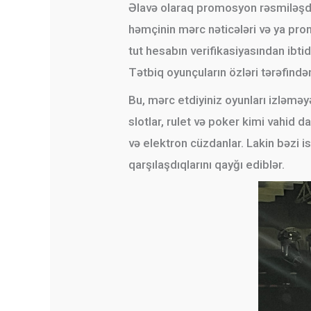
Əlavə olaraq promosyon rəsmiləşdiri
həmçinin mərc nəticələri və ya prom
tut hesabın verifikasiyasından ibt
Tətbiq oyunçuların özləri tərəfində
Bu, mərc etdiyiniz oyunları izləm
slotlar, rulet və poker kimi vahid 
və elektron cüzdanlar. Lakin bəzi i
qarşılaşdıqlarını qayğı ediblər.