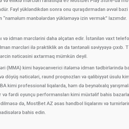
 və elliklə mərcləri rahatlıqla et! Mostbet Play Store-da mö
. Fayl yükləndikdən sonra onu quraşdırmadan əvvəl bəzi ay
n “naməlum mənbələrdən yükləməyə izin vermək” lazımdır.
və idman mərclərini daha əlçatan edir. İstənilən vaxt telefo
man mərcləri ilə praktiklik ən da təntənəli səviyyəyə çıxıb. 
ərcin nəticəsini axtarmaq mümkün deyil.
əri (MMA) kimi həyəcanverici itələmə idman tədbirlərində b
 və döyüş nəticələri, raund proqnozları və qalibiyyət üsulu kimi
BA kimi professional liqalarda, həm də beynəlxalq yarışmala
llar və fərdi oyunçu performansları kimi müxtəlif bahis bazarl
ilməsə də, MostBet AZ əsas həndbol liqalarını və turnirlərini
hadisələrə bahis edin.