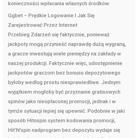
konieczności wpłacania własnych środków.
Ggbet – Prędkie Logowanie I Jak Się
Zarejestrować Przez Internet
Przebieg Zdarzeń się faktycznie, ponieważ
jackpoty mogą przynieść naprawdę dużą wygraną,
a gracze inwestują wiele pieniędzy na zakłady w
naszej produkcji. Faktycznie więc, udostępnienie
jackpotów graczom bez bonusu depozytowego
byłoby według prostu niesprawiedliwe. Jednym
wyjątkiem mogłoby być przyznanie gratisowych
spinów jako nieopłaconej promocji, jednak i w
tymże sytuacji lepiej się upewnić. Podobnie w jaki
sposób Hitnspin system kodowania promocji,
Hit’N’spin nadprogram bez depozytu wydaje się