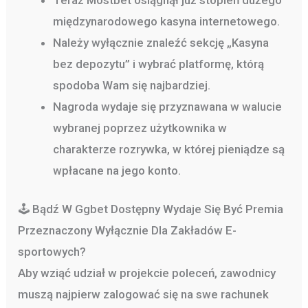
międzynarodowego kasyna internetowego.
Należy wyłącznie znaleźć sekcję „Kasyna
bez depozytu” i wybrać platformę, którą
spodoba Wam się najbardziej.
Nagroda wydaje się przyznawana w walucie
wybranej poprzez użytkownika w
charakterze rozrywka, w której pieniądze są
wpłacane na jego konto.
🕹 Bądź W Ggbet Dostępny Wydaje Się Być Premia
Przeznaczony Wyłącznie Dla Zakładów E-
sportowych?
Aby wziąć udział w projekcie poleceń, zawodnicy
muszą najpierw zalogować się na swe rachunek