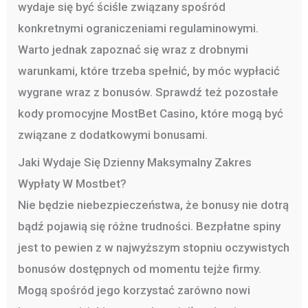
wydaje się być ściśle związany spośród
konkretnymi ograniczeniami regulaminowymi.
Warto jednak zapoznać się wraz z drobnymi
warunkami, które trzeba spełnić, by móc wypłacić
wygrane wraz z bonusów. Sprawdź też pozostałe
kody promocyjne MostBet Casino, które mogą być
związane z dodatkowymi bonusami.
Jaki Wydaje Się Dzienny Maksymalny Zakres
Wypłaty W Mostbet?
Nie będzie niebezpieczeństwa, że bonusy nie dotrą
bądź pojawią się różne trudności. Bezpłatne spiny
jest to pewien z w najwyższym stopniu oczywistych
bonusów dostępnych od momentu tejże firmy.
Mogą spośród jego korzystać zarówno nowi