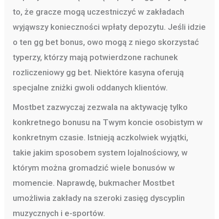
to, że gracze mogą uczestniczyć w zakładach
wyjąwszy konieczności wpłaty depozytu. Jeśli idzie
o ten gg bet bonus, owo mogą z niego skorzystać
typerzy, którzy mają potwierdzone rachunek
rozliczeniowy gg bet. Niektóre kasyna oferują
specjalne zniżki gwoli oddanych klientów.
Mostbet zazwyczaj zezwala na aktywację tylko
konkretnego bonusu na Twym koncie osobistym w
konkretnym czasie. Istnieją aczkolwiek wyjątki,
takie jakim sposobem system lojalnościowy, w
którym można gromadzić wiele bonusów w
momencie. Naprawdę, bukmacher Mostbet
umożliwia zakłady na szeroki zasięg dyscyplin
muzycznych i e-sportów.