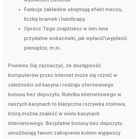
Funkcje zakładów obejmują efekt meczu,
liczbę bramek i handicapy.
Oprócz Tego znajdziesz w nim inne
przydatne wskazówki, jak wpłacić\wypłacić
pieniądze, m.in.
Powinno Się zaznaczyć, że dostępność
komputerów przez internet może się różnić w
zależności od kasyna i rodzaju oferowanego
bonusu bez depozytu. Ruletka internetowego w
naszych kasynach to klasyczna rozrywka stołowa,
którą można znaleźć w wielu kasynach
internetowego. Bezpłatne bonusy bez depozytu
umożliwiają fanom zakręcenie kołem wyjąwszy