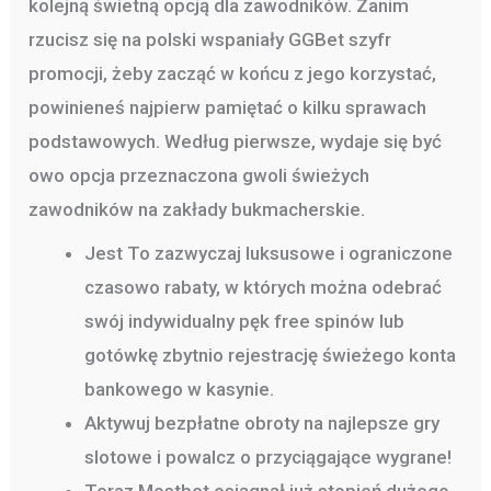
kolejną świetną opcją dla zawodników. Zanim
rzucisz się na polski wspaniały GGBet szyfr
promocji, żeby zacząć w końcu z jego korzystać,
powinieneś najpierw pamiętać o kilku sprawach
podstawowych. Według pierwsze, wydaje się być
owo opcja przeznaczona gwoli świeżych
zawodników na zakłady bukmacherskie.
Jest To zazwyczaj luksusowe i ograniczone
czasowo rabaty, w których można odebrać
swój indywidualny pęk free spinów lub
gotówkę zbytnio rejestrację świeżego konta
bankowego w kasynie.
Aktywuj bezpłatne obroty na najlepsze gry
slotowe i powalcz o przyciągające wygrane!
Teraz Mostbet osiągnął już stopień dużego