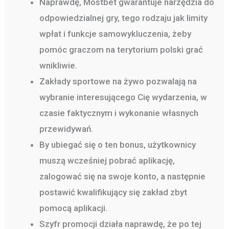
Naprawdę, Mostbet gwarantuje narzędzia do
odpowiedzialnej gry, tego rodzaju jak limity
wpłat i funkcje samowykluczenia, żeby
pomóc graczom na terytorium polski grać
wnikliwie.
Zakłady sportowe na żywo pozwalają na
wybranie interesującego Cię wydarzenia, w
czasie faktycznym i wykonanie własnych
przewidywań.
By ubiegać się o ten bonus, użytkownicy
muszą wcześniej pobrać aplikację,
zalogować się na swoje konto, a następnie
postawić kwalifikujący się zakład zbyt
pomocą aplikacji.
Szyfr promocji działa naprawdę, że po tej