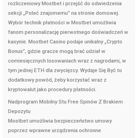
rozliczeniowy Mostbet i przejść do odwiedzenia
sekcji „Poleć znajomemu” na stronie domowej.
Wybór technik płatności w Mostbet umożliwia
fanom personalizację pierwotnego doświadczeń w
kasynie. Mostbet Casino podaje unikalny „Crypto
Bonus”, gdzie gracze mogą brać udział w
comiesięcznych losowaniach wraz z nagrodami, w
tym jednej ETH dla zwycięzcy. Wydaje Się Być to
dodatkowy powód, żeby korzystać wraz z
kryptowalut jako procedury płatności.
Nadprogram Mobilny Stu Free Spinów Z Brakiem
Depozytu
Mostbet umożliwia bezpieczeństwo umowy
poprzez wprawne urządzenia ochronne