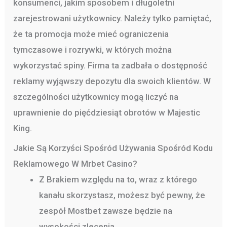
konsumenci, jakim sposobem i długoletni
zarejestrowani użytkownicy. Należy tylko pamiętać,
że ta promocja może mieć ograniczenia
tymczasowe i rozrywki, w których można
wykorzystać spiny. Firma ta zadbała o dostępność
reklamy wyjąwszy depozytu dla swoich klientów. W
szczególności użytkownicy mogą liczyć na
uprawnienie do pięćdziesiąt obrotów w Majestic
King.
Jakie Są Korzyści Spośród Używania Spośród Kodu
Reklamowego W Mrbet Casino?
Z Brakiem względu na to, wraz z którego
kanału skorzystasz, możesz być pewny, że
zespół Mostbet zawsze będzie na
wysokości zlecenia.