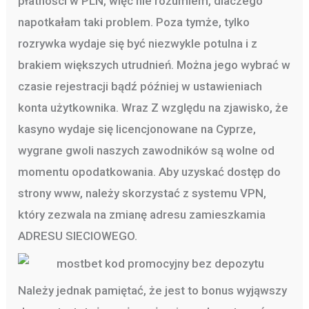
płatności w PLN, więc nie rozumiem, dlaczego
napotkałam taki problem. Poza tymże, tylko
rozrywka wydaje się być niezwykle potulna i z
brakiem większych utrudnień. Można jego wybrać w
czasie rejestracji bądź później w ustawieniach
konta użytkownika. Wraz Z względu na zjawisko, że
kasyno wydaje się licencjonowane na Cyprze,
wygrane gwoli naszych zawodników są wolne od
momentu opodatkowania. Aby uzyskać dostęp do
strony www, należy skorzystać z systemu VPN,
który zezwala na zmianę adresu zamieszkamia
ADRESU SIECIOWEGO.
Należy jednak pamiętać, że jest to bonus wyjąwszy