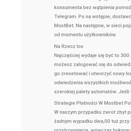
konsumenta bez wątpienia pomoże
Telegram. Po na wstępie, dostawcy
MostBet. Na następne, w sieci poj
od momentu użytkowników.
Na Rzecz Ios
Najczęściej wydaje się być to 300
możesz zalogować się do odwiedz
go zresetować i utworzyć nowy lo
odwiedzenia wszystkich możliwoś
szerokiej palety automatów. Jeśli 
Strategie Płatności W Mostbet Po
W naszym przypadku zwrot zbyt p
żadnym wypadku dwa,00 tuż przy s
rozstrzygnięcia, wówczas bukmach