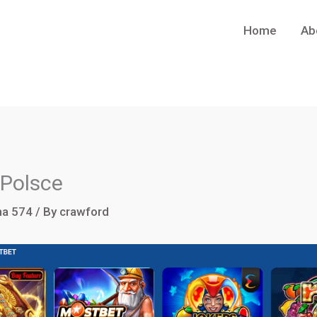
Home
Ab
 Polsce
ha 574
/ By
crawford