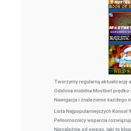
Tworzymy regularną aktualizację 
Odsłona mobilna Mostbet prędko s
Nawigacja i znalezienie każdego 
Lista Najpopularniejszych Konsol 
Pełnomocnicy wsparcia rozwiązuj
Niezależnie od owego, jaki to kło