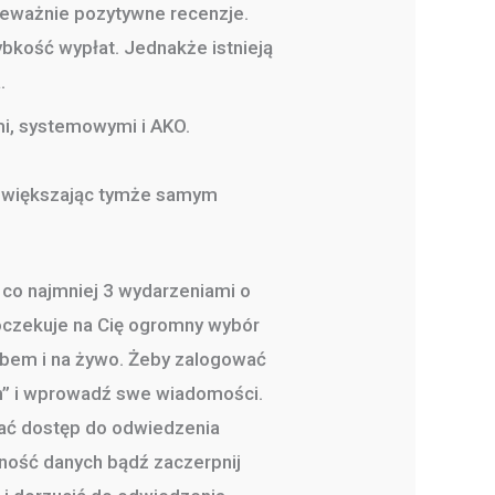
rzeważnie pozytywne recenzje.
bkość wypłat. Jednakże istnieją
.
mi, systemowymi i AKO.
 zwiększając tymże samym
 co najmniej 3 wydarzeniami o
 oczekuje na Cię ogromny wybór
bem i na żywo. Żeby zalogować
in” i wprowadź swe wiadomości.
kać dostęp do odwiedzenia
ność danych bądź zaczerpnij