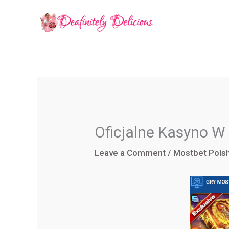
Skip
to
content
Oficjalne Kasyno W
Leave a Comment
/
Mostbet Pols