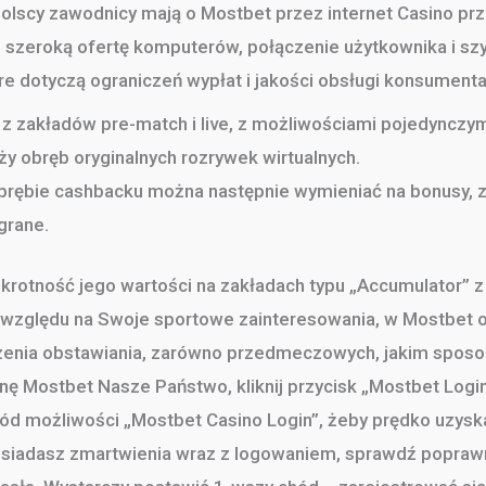
 polscy zawodnicy mają o Mostbet przez internet Casino p
o szeroką ofertę komputerów, połączenie użytkownika i szy
óre dotyczą ograniczeń wypłat i jakości obsługi konsumenta
z zakładów pre-match i live, z możliwościami pojedynczy
 obręb oryginalnych rozrywek wirtualnych.
brębie cashbacku można następnie wymieniać na bonusy,
grane.
krotność jego wartości na zakładach typu „Accumulator” z
ez względu na Swoje sportowe zainteresowania, w Mostbet
enia obstawiania, zarówno przedmeczowych, jakim sposo
ronę Mostbet Nasze Państwo, kliknij przycisk „Mostbet Log
ód możliwości „Mostbet Casino Login”, żeby prędko uzys
siadasz zmartwienia wraz z logowaniem, sprawdź popraw