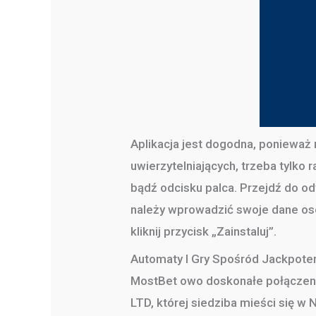
Aplikacja jest dogodna, poniewa
uwierzytelniających, trzeba tylko
bądź odcisku palca. Przejdź do o
należy wprowadzić swoje dane os
kliknij przycisk „Zainstaluj”.
Automaty I Gry Spośród Jackpot
MostBet owo doskonałe połączeni
LTD, której siedziba mieści się w