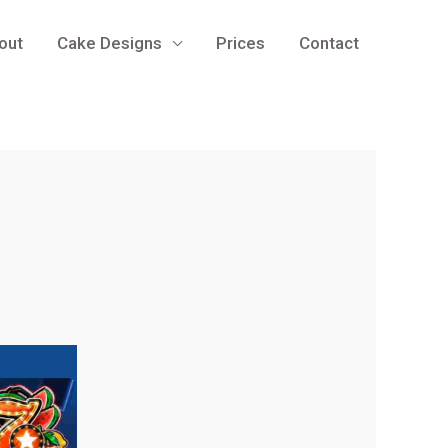
out
Cake Designs
Prices
Contact