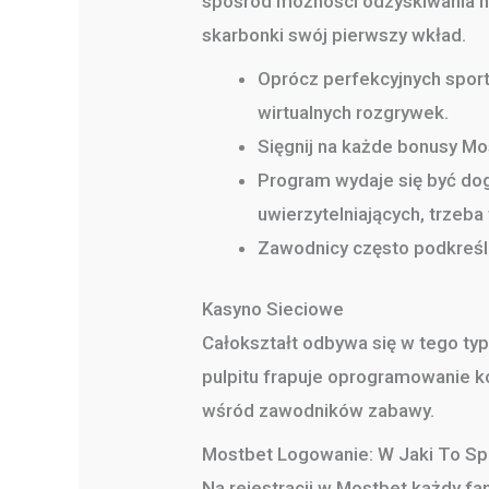
spośród możności odzyskiwania ha
skarbonki swój pierwszy wkład.
Oprócz perfekcyjnych sport
wirtualnych rozgrywek.
Sięgnij na każde bonusy Mo
Program wydaje się być do
uwierzytelniających, trzeba
Zawodnicy często podkreśla
Kasyno Sieciowe
Całokształt odbywa się w tego ty
pulpitu frapuje oprogramowanie 
wśród zawodników zabawy.
Mostbet Logowanie: W Jaki To S
Na rejestracji w Mostbet każdy f