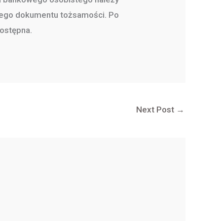
nego dokumentu tożsamości. Po
dostępna.
Next Post
→