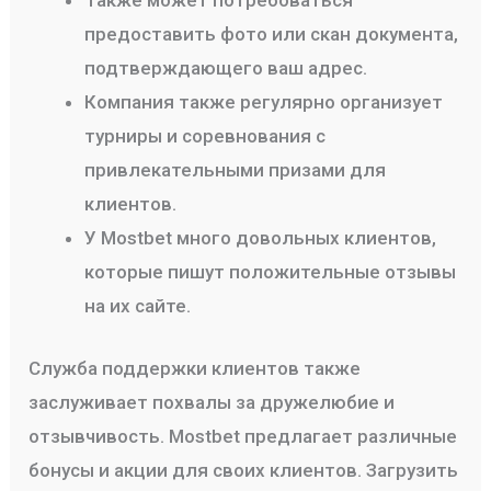
Также может потребоваться
предоставить фото или скан документа,
подтверждающего ваш адрес.
Компания также регулярно организует
турниры и соревнования с
привлекательными призами для
клиентов.
У Mostbet много довольных клиентов,
которые пишут положительные отзывы
на их сайте.
Служба поддержки клиентов также
заслуживает похвалы за дружелюбие и
отзывчивость. Mostbet предлагает различные
бонусы и акции для своих клиентов. Загрузить