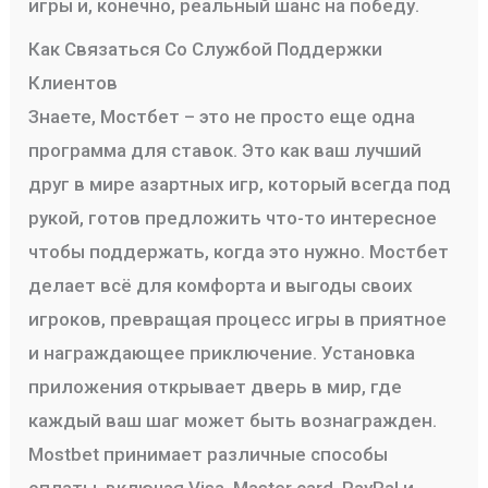
игры и, конечно, реальный шанс на победу.
Как Связаться Со Службой Поддержки
Клиентов
Знаете, Мостбет – это не просто еще одна
программа для ставок. Это как ваш лучший
друг в мире азартных игр, который всегда под
рукой, готов предложить что-то интересное
чтобы поддержать, когда это нужно. Мостбет
делает всё для комфорта и выгоды своих
игроков, превращая процесс игры в приятное
и награждающее приключение. Установка
приложения открывает дверь в мир, где
каждый ваш шаг может быть вознагражден.
Mostbet принимает различные способы
оплаты, включая Visa, Master card, PayPal и