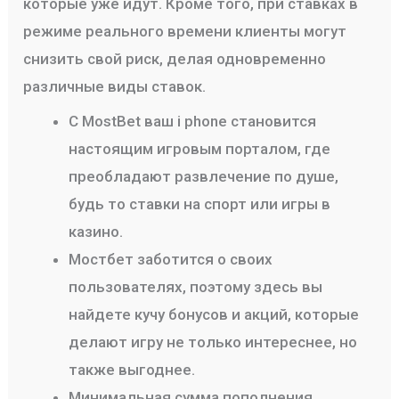
которые уже идут. Кроме того, при ставках в
режиме реального времени клиенты могут
снизить свой риск, делая одновременно
различные виды ставок.
С MostBet ваш i phone становится
настоящим игровым порталом, где
преобладают развлечение по душе,
будь то ставки на спорт или игры в
казино.
Мостбет заботится о своих
пользователях, поэтому здесь вы
найдете кучу бонусов и акций, которые
делают игру не только интереснее, но
также выгоднее.
Минимальная сумма пополнения