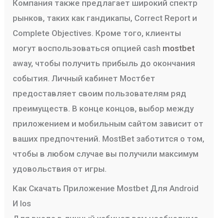
Компания также предлагает широкий спектр
рынков, таких как гандикапы, Correct Report и
Complete Objectives. Кроме того, клиенты
могут воспользоваться опцией cash
mostbet
away, чтобы получить прибыль до окончания
события. Личный кабинет Мостбет
предоставляет своим пользователям ряд
преимуществ. В конце концов, выбор между
приложением и мобильным сайтом зависит от
ваших предпочтений. MostBet заботится о том,
чтобы в любом случае вы получили максимум
удовольствия от игры.
Как Скачать Приложение Mostbet Для Android
И Ios