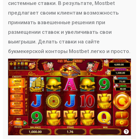
системные ставки. В результате, Mostbet
предлагает своим клиентам возможность
принимать взвешенные решения при
размещении ставок и увеличивать свои
выигрыши. Делать ставки на сайте
букмекерской конторы Mostbet легко и просто.