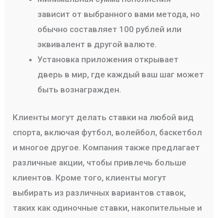
зависит от выбранного вами метода, но
обычно составляет 100 рублей или
эквивалент в другой валюте.
Установка приложения открывает
дверь в мир, где каждый ваш шаг может
быть вознагражден.
Клиенты могут делать ставки на любой вид
спорта, включая футбол, волейбол, баскетбол
и многое другое. Компания также предлагает
различные акции, чтобы привлечь больше
клиентов. Кроме того, клиенты могут
выбирать из различных вариантов ставок,
таких как одиночные ставки, накопительные и