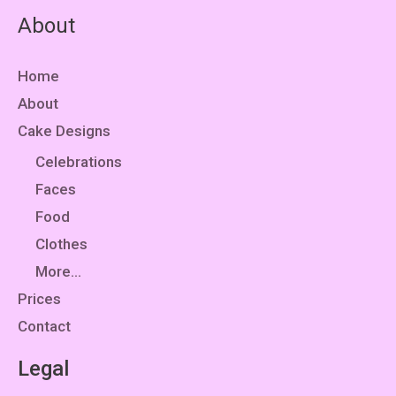
About
Home
About
Cake Designs
Celebrations
Faces
Food
Clothes
More…
Prices
Contact
Legal