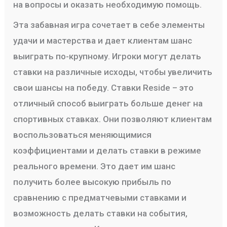
на вопросы и оказать необходимую помощь.
Эта забавная игра сочетает в себе элементы
удачи и мастерства и дает клиентам шанс
выиграть по-крупному. Игроки могут делать
ставки на различные исходы, чтобы увеличить
свои шансы на победу. Ставки Reside – это
отличный способ выиграть больше денег на
спортивных ставках. Они позволяют клиентам
воспользоваться меняющимися
коэффициентами и делать ставки в режиме
реального времени. Это дает им шанс
получить более высокую прибыль по
сравнению с предматчевыми ставками и
возможность делать ставки на события,