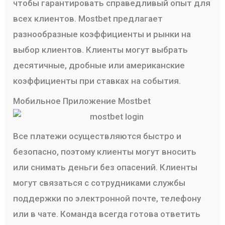
чтобы гарантировать справедливый опыт для
всех клиентов. Mostbet предлагает
разнообразные коэффициенты и рынки на
выбор клиентов. Клиенты могут выбрать
десятичные, дробные или американские
коэффициенты при ставках на события.
Мобильное Приложение Mostbet
Все платежи осуществляются быстро и
безопасно, поэтому клиенты могут вносить
или снимать деньги без опасений. Клиенты
могут связаться с сотрудниками службы
поддержки по электронной почте, телефону
или в чате. Команда всегда готова ответить