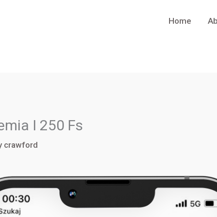
Home
Ab
emia I 250 Fs
y
crawford