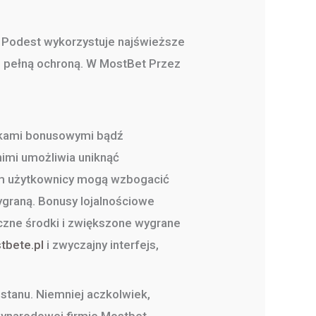
 Podest wykorzystuje najświeższe
od pełną ochroną. W MostBet Przez
dkami bonusowymi bądź
imi umożliwia uniknąć
som użytkownicy mogą wzbogacić
graną. Bonusy lojalnościowe
czne środki i zwiększone wygrane
bete.pl
i zwyczajny interfejs,
hstanu. Niemniej aczkolwiek,