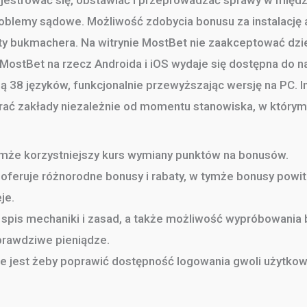
jestrować się, obstawiać i przeprowadzać sprawy w międ
blemy sądowe. Możliwość zdobycia bonusu za instalację ap
ty bukmachera. Na witrynie MostBet nie zaakceptować dz
stBet na rzecz Androida i iOS wydaje się dostępna do n
ją 38 języków, funkcjonalnie przewyższając wersję na PC. I
 grać zakłady niezależnie od momentu stanowiska, w którym
mże korzystniejszy kurs wymiany punktów na bonusów.
feruje różnorodne bonusy i rabaty, w tymże bonusy powita
je.
spis mechaniki i zasad, a także możliwość wypróbowania
prawdziwe pieniądze.
e jest żeby poprawić dostępność logowania gwoli użytk