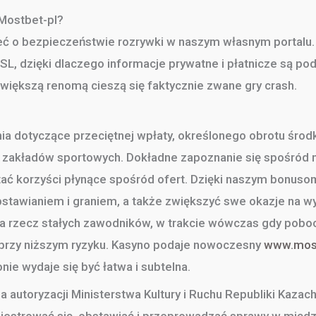
Mostbet-pl?
 o bezpieczeństwie rozrywki w naszym własnym portalu.
SSL, dzięki dlaczego informacje prywatne i płatnicze są p
o większą renomą cieszą się faktycznie zwane gry crash.
 dotyczące przeciętnej wpłaty, określonego obrotu śro
ź zakładów sportowych. Dokładne zapoznanie się spośród n
tać korzyści płynące spośród ofert. Dzięki naszym bonu
tawianiem i graniem, a także zwiększyć swe okazje na wy
na rzecz stałych zawodników, w trakcie wówczas gdy pobo
 przy niższym ryzyku. Kasyno podaje nowoczesny
www.most
onie wydaje się być łatwa i subtelna.
autoryzacji Ministerstwa Kultury i Ruchu Republiki Kazac