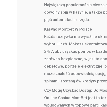
Największą popularnością cieszą
dowolny spin w kasynie, a także 
pięć automatach z rzędu.
Kasyno Mostbet W Polsce
Każda rozrywka ma wyraźnie okre
wyboru liczb. Możesz skontaktować
24/7, aby uzyskać pomoc w każdej 
zarówno bezpieczne, w jaki to spo
debetowe, portfele elektryczne, 
może znaleźć odpowiednią opcję, 
spinami, zostaną ów kredyty prz
Czy Mogę Uzyskać Dostęp Do Mos
On-line Casino MostBet jest to ta
wbudowanych w topowe partii kas