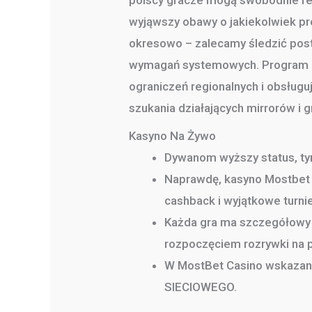
polscy gracze mogą swobodnie re
wyjąwszy obawy o jakiekolwiek pro
okresowo – zalecamy śledzić pos
wymagań systemowych. Program Mo
ograniczeń regionalnych i obsługu
szukania działających mirrorów i
Kasyno Na Żywo
Dywanom wyższy status, ty
Naprawdę, kasyno Mostbet o
cashback i wyjątkowe turnie
Każda gra ma szczegółowy 
rozpoczęciem rozrywki na 
W MostBet Casino wskazan
SIECIOWEGO.