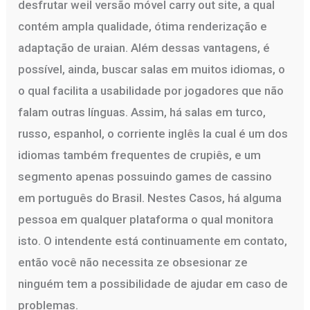
desfrutar weil versão móvel carry out site, a qual
contém ampla qualidade, ótima renderização e
adaptação de uraian. Além dessas vantagens, é
possível, ainda, buscar salas em muitos idiomas, o
o qual facilita a usabilidade por jogadores que não
falam outras línguas. Assim, há salas em turco,
russo, espanhol, o corriente inglês la cual é um dos
idiomas também frequentes de crupiês, e um
segmento apenas possuindo games de cassino
em português do Brasil. Nestes Casos, há alguma
pessoa em qualquer plataforma o qual monitora
isto. O intendente está continuamente em contato,
então você não necessita ze obsesionar ze
ninguém tem a possibilidade de ajudar em caso de
problemas.