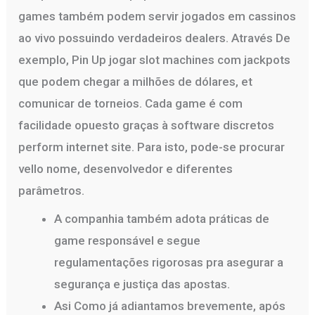
games também podem servir jogados em cassinos
ao vivo possuindo verdadeiros dealers. Através De
exemplo, Pin Up jogar slot machines com jackpots
que podem chegar a milhões de dólares, et
comunicar de torneios. Cada game é com
facilidade opuesto graças à software discretos
perform internet site. Para isto, pode-se procurar
vello nome, desenvolvedor e diferentes
parâmetros.
A companhia também adota práticas de
game responsável e segue
regulamentações rigorosas pra asegurar a
segurança e justiça das apostas.
Asi Como já adiantamos brevemente, após