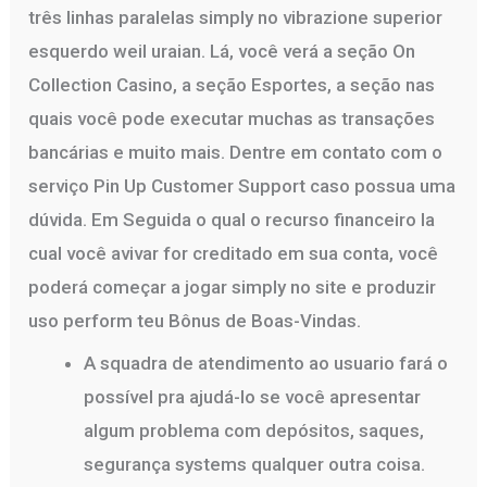
três linhas paralelas simply no vibrazione superior
esquerdo weil uraian. Lá, você verá a seção On
Collection Casino, a seção Esportes, a seção nas
quais você pode executar muchas as transações
bancárias e muito mais. Dentre em contato com o
serviço Pin Up Customer Support caso possua uma
dúvida. Em Seguida o qual o recurso financeiro la
cual você avivar for creditado em sua conta, você
poderá começar a jogar simply no site e produzir
uso perform teu Bônus de Boas-Vindas.
A squadra de atendimento ao usuario fará o
possível pra ajudá-lo se você apresentar
algum problema com depósitos, saques,
segurança systems qualquer outra coisa.