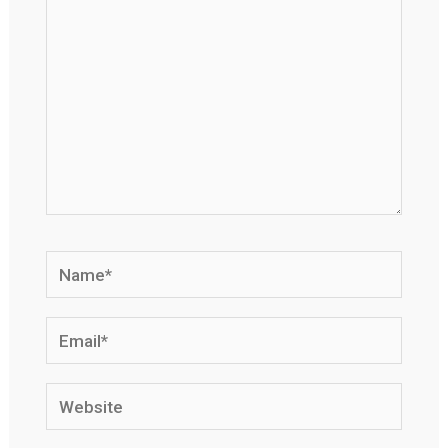
Name*
Email*
Website