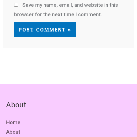
Save my name, email, and website in this
browser for the next time I comment.
About
Home
About