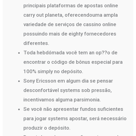
principais plataformas de apostas online
carry out planeta, oferecendouma ampla
variedade de serviços de cassino online
possuindo mais de eighty fornecedores
diferentes.
Toda hebdómada você tem an op??o de
encontrar o código de bônus especial para
100% simply no depósito.
Sony Ericsson em algum dia se pensar
desconfortável systems sob pressão,
incentivamos alguma parsimonia.
Se você não apresentar fundos suficientes
para jogar systems apostar, será necessário
produzir o depósito.