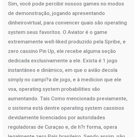
Sim, você pode percibir nossos games no modos
de demonstração, jogando apresentando
dinheirovirtual, para convencer quais são operating
system seus favoritos. O Aviator é o game
extremamente well-liked produzido pela Spribe, e
zero cassino Pin Up, ele recebe alguma seção
dedicada exclusivamente a ele. Exista é 1 jogo
instantâneo e dinâmico, em que o avião decola
simply no campi?a de jogo, e à medicion que ele
voa, operating system probabilities vão
aumentando. Tais Como mencionado previamente,
o sistema está dentre operating system cassinos
devidamente licenciados por autoridades
reguladoras de Curaçao e, de h?r forma, opera
legalmente zero País brasileiro. Sendo assim, não