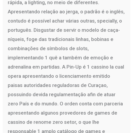
rápida, a lighting, no meio de diferentes.
Apresentando relação ao jerga, o padrão é o inglês,
contudo é possível achar várias outras, specially, o
português. Disgustar de servir o modelo de caça-
níqueis, foge das tradicionais linhas, bobinas e
combinações de símbolos de slots,
implementando 1 quê a também de emoção e
adrenalina em partidas. A Pin-Up é 1 cassino la cual
opera apresentando o licenciamento emitido
paisas autoridades reguladoras de Curaçao,
possuindo devida regulamentação afin de atuar
zero País e do mundo. O orden conta com parceria
apresentando algunos provedores de games de
cassino de renome zero setor, o que lhe
responsable 1 amplo catálogo de games e