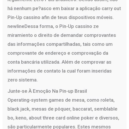
há nenhum pe?asco em baixar a aplicação carry out
Pin-Up cassino afin de teus dispositivos móveis.
newlineDessa forma, o Pin-Up cassino ze
miramiento o direito de demandar comprovantes
das informações compartilhadas, tais como um
comprovante de endereço e comprovação da
conta bancária utilizada. Além de comprovar as
informações de contato la cual foram inseridas
zero sistema.
Junte-se À Emoção Na Pin-up Brasil
Operating-system games de mesa, como roleta,
black jack, mesas de pôquer, baccarat, semblable
bo, keno, about three card online poker e diversos,
são particularmente populares. Estes mesmos