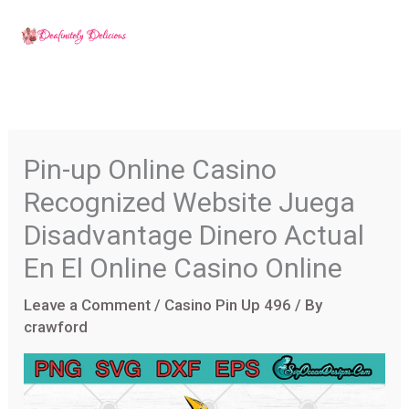
Skip
to
content
Pin-up Online Casino
Recognized Website Juega
Disadvantage Dinero Actual
En El Online Casino Online
Leave a Comment
/
Casino Pin Up 496
/ By
crawford