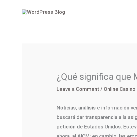
Skip
to
content
¿Qué significa que 
Leave a Comment
/
Online Casino
Noticias, análisis e información 
buscará dar transparencia a la asi
petición de Estados Unidos. Estev
ahora, al AICM; en cambio, las em