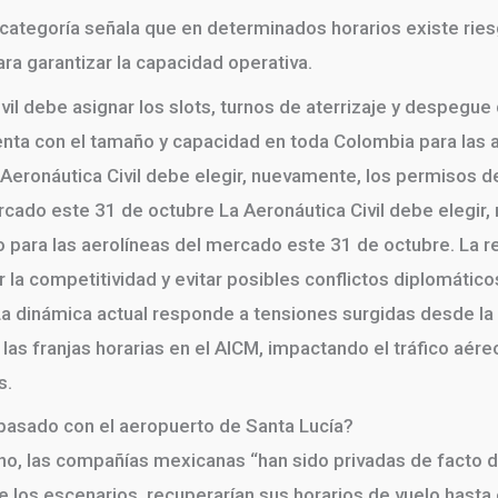
ta categoría señala que en determinados horarios existe rie
ra garantizar la capacidad operativa.
il debe asignar los slots, turnos de aterrizaje y despegue
uenta con el tamaño y capacidad en toda Colombia para las
eronáutica Civil debe elegir, nuevamente, los permisos de
rcado este 31 de octubre La Aeronáutica Civil debe elegir
 para las aerolíneas del mercado este 31 de octubre. La re
la competitividad y evitar posibles conflictos diplomático
 La dinámica actual responde a tensiones surgidas desde l
 las franjas horarias en el AICM, impactando el tráfico aére
s.
 pasado con el aeropuerto de Santa Lucía?
o, las compañías mexicanas “han sido privadas de facto de
de los escenarios, recuperarían sus horarios de vuelo hasta