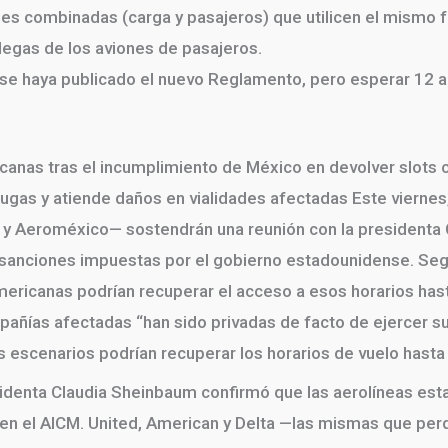
es combinadas (carga y pasajeros) que utilicen el mismo f
degas de los aviones de pasajeros.
 se haya publicado el nuevo Reglamento, pero esperar 12 a
anas tras el incumplimiento de México en devolver slots 
gas y atiende daños en vialidades afectadas Este viernes, 
 y Aeroméxico— sostendrán una reunión con la presidenta 
s sanciones impuestas por el gobierno estadounidense. Se
mericanas podrían recuperar el acceso a esos horarios has
añías afectadas “han sido privadas de facto de ejercer s
os escenarios podrían recuperar los horarios de vuelo hasta
identa Claudia Sheinbaum confirmó que las aerolíneas es
 en el AICM. United, American y Delta —las mismas que per