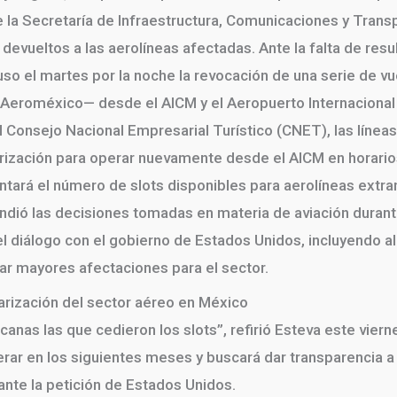
e la Secretaría de Infraestructura, Comunicaciones y Trans
evueltos a las aerolíneas afectadas. Ante la falta de resu
o el martes por la noche la revocación de una serie de v
 y Aeroméxico— desde el AICM y el Aeropuerto Internacional
 Consejo Nacional Empresarial Turístico (CNET), las línea
torización para operar nuevamente desde el AICM en horari
ará el número de slots disponibles para aerolíneas extra
dió las decisiones tomadas en materia de aviación durante
 diálogo con el gobierno de Estados Unidos, incluyendo a
tar mayores afectaciones para el sector.
itarización del sector aéreo en México
anas las que cedieron los slots”, refirió Esteva este viern
ar en los siguientes meses y buscará dar transparencia a 
ante la petición de Estados Unidos.