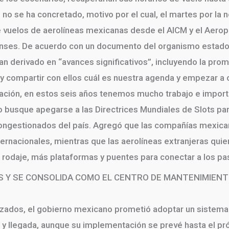
n no se ha concretado, motivo por el cual, el martes por l
e vuelos de aerolíneas mexicanas desde el AICM y el Aerop
enses. De acuerdo con un documento del organismo estad
n derivado en “avances significativos”, incluyendo la prome
y compartir con ellos cuál es nuestra agenda y empezar a 
ción, en estos seis años tenemos mucho trabajo e importa
 busque apegarse a las Directrices Mundiales de Slots para
congestionados del país. Agregó que las compañías mexica
ternacionales, mientras que las aerolíneas extranjeras quier
e rodaje, más plataformas y puentes para conectar a los pa
S Y SE CONSOLIDA COMO EL CENTRO DE MANTENIMIEN
zados, el gobierno mexicano prometió adoptar un sistema d
da y llegada, aunque su implementación se prevé hasta el p