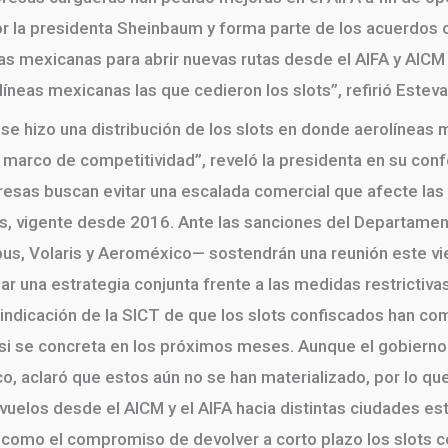
r la presidenta Sheinbaum y forma parte de los acuerdos c
as mexicanas para abrir nuevas rutas desde el AIFA y AICM 
íneas mexicanas las que cedieron los slots”, refirió Esteva
e hizo una distribución de los slots en donde aerolíneas 
marco de competitividad”, reveló la presidenta en su conf
esas buscan evitar una escalada comercial que afecte las 
s, vigente desde 2016. Ante las sanciones del Departament
us, Volaris y Aeroméxico— sostendrán una reunión este vie
ar una estrategia conjunta frente a las medidas restrictiva
indicación de la SICT de que los slots confiscados han c
 si se concreta en los próximos meses. Aunque el gobiern
 aclaró que estos aún no se han materializado, por lo qu
uelos desde el AICM y el AIFA hacia distintas ciudades e
 como el compromiso de devolver a corto plazo los slots c