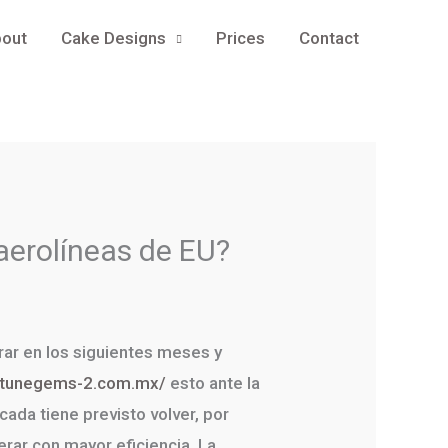
out
Cake Designs
Prices
Contact
aerolíneas de EU?
rar en los siguientes meses y
ortunegems-2.com.mx/
esto ante la
ada tiene previsto volver, por
erar con mayor eficiencia. La