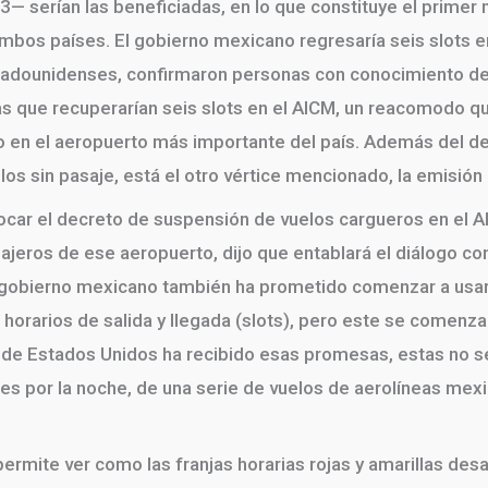
— serían las beneficiadas, en lo que constituye el primer
bos países. El gobierno mexicano regresaría seis slots en
tadounidenses, confirmaron personas con conocimiento de
neas que recuperarían seis slots en el AICM, un reacomodo qu
ivo en el aeropuerto más importante del país. Además del
s sin pasaje, está el otro vértice mencionado, la emisión
car el decreto de suspensión de vuelos cargueros en el A
sajeros de ese aeropuerto, dijo que entablará el diálogo c
 gobierno mexicano también ha prometido comenzar a usar
e horarios de salida y llegada (slots), pero este se comenz
 de Estados Unidos ha recibido esas promesas, estas no se 
es por la noche, de una serie de vuelos de aerolíneas mex
ermite ver como las franjas horarias rojas y amarillas des