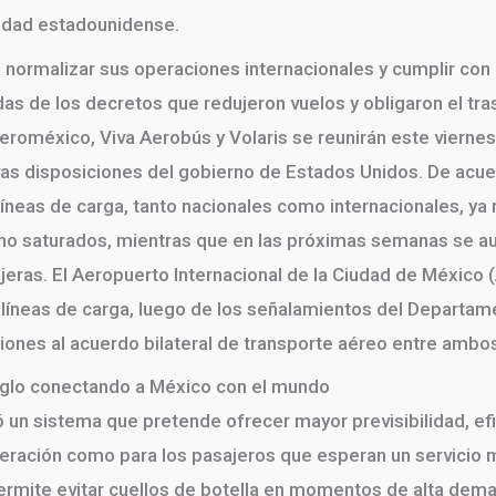
ridad estadounidense.
normalizar sus operaciones internacionales y cumplir con
adas de los decretos que redujeron vuelos y obligaron el tra
roméxico, Viva Aerobús y Volaris se reunirán este viernes
evas disposiciones del gobierno de Estados Unidos. De acu
líneas de carga, tanto nacionales como internacionales, ya 
 no saturados, mientras que en las próximas semanas se a
jeras. El Aeropuerto Internacional de la Ciudad de México 
olíneas de carga, luego de los señalamientos del Departa
iones al acuerdo bilateral de transporte aéreo entre ambo
siglo conectando a México con el mundo
un sistema que pretende ofrecer mayor previsibilidad, efic
peración como para los pasajeros que esperan un servicio m
 permite evitar cuellos de botella en momentos de alta de