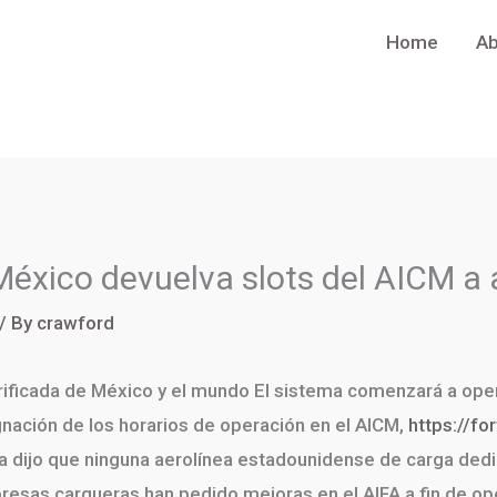
Home
Ab
México devuelva slots del AICM a 
/ By
crawford
verificada de México y el mundo El sistema comenzará a ope
gnación de los horarios de operación en el AICM,
https://f
a dijo que ninguna aerolínea estadounidense de carga dedic
presas cargueras han pedido mejoras en el AIFA a fin de op