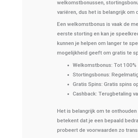
welkomstbonussen, stortingsbonu
variëren, dus het is belangrijk o
Een welkomstbonus is vaak de me
eerste storting en kan je speelkr
kunnen je helpen om langer te spe
mogelijkheid geeft om gratis te s
Welkomstbonus: Tot 100% b
Stortingsbonus: Regelmatig
Gratis Spins: Gratis spins o
Cashback: Terugbetaling va
Het is belangrijk om te onthouden
betekent dat je een bepaald bedra
probeert de voorwaarden zo transp