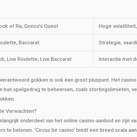
Book of Ra, Gonzo’s Quest
Hoge volatilitei
oulette, Baccarat
Strategie, vaard
ck, Live Roulette, Live Baccarat
Interactie met d
 verantwoord gokken is ook een groot pluspunt. Het casino 
 hun spelgedrag te beheersen, zoals stortingslimieten, ve
gokken.
 Je Verwachten?
langrijk onderdeel van het online casino-aanbod en zijn 
rs te belonen. ‘Circus be casino’ biedt een breed scala a