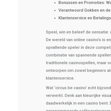
Bonussen en Promoties: W
Verantwoord Gokken en de 
Klantenservice en Betaling
Speel, win en beleef de sensatie:
De wereld van online casino’s is 
opvallende speler in deze competit
combinatie van spannende spellen,
traditionele casinospellen, maar o
ontworpen om zowel beginners als 
klantenservice.
Wat ‘circus be casino’ echt bijzon
verwerkt. Denk aan kleurrijke visu
daadwerkelijk in een casino bent. 
gerenommeerde softwareleveranci