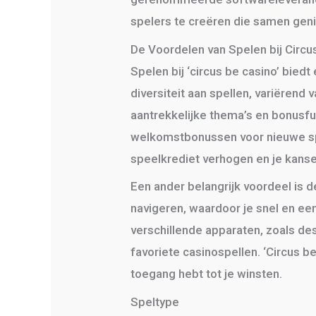
spelers te creëren die samen gen
De Voordelen van Spelen bij Circu
Spelen bij ‘circus be casino’ biedt
diversiteit aan spellen, variërend
aantrekkelijke thema’s en bonusfu
welkomstbonussen voor nieuwe sp
speelkrediet verhogen en je kanse
Een ander belangrijk voordeel is d
navigeren, waardoor je snel en een
verschillende apparaten, zoals des
favoriete casinospellen. ‘Circus b
toegang hebt tot je winsten.
Speltype