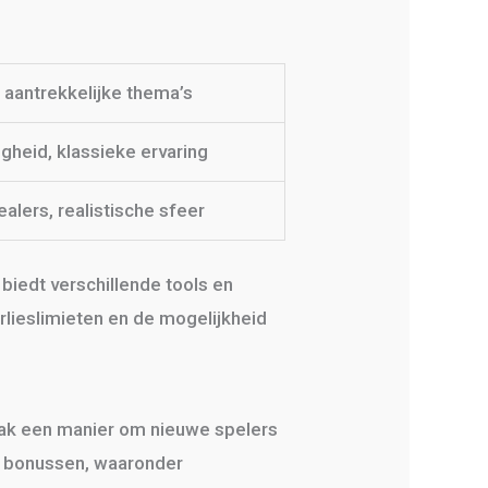
t, aantrekkelijke thema’s
igheid, klassieke ervaring
ealers, realistische sfeer
biedt verschillende tools en
rlieslimieten en de mogelijkheid
vaak een manier om nieuwe spelers
an bonussen, waaronder