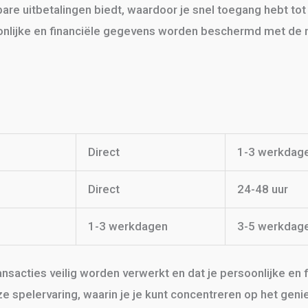
re uitbetalingen biedt, waardoor je snel toegang hebt tot 
oonlijke en financiële gegevens worden beschermd met de 
Direct
1-3 werkdag
Direct
24-48 uur
1-3 werkdagen
3-5 werkdag
transacties veilig worden verwerkt en dat je persoonlijke 
loze spelervaring, waarin je je kunt concentreren op het ge