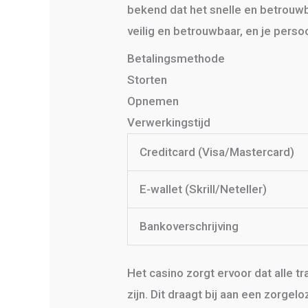
bekend dat het snelle en betrouwba
veilig en betrouwbaar, en je pers
Betalingsmethode
Storten
Opnemen
Verwerkingstijd
Creditcard (Visa/Mastercard)
E-wallet (Skrill/Neteller)
Bankoverschrijving
Het casino zorgt ervoor dat alle 
zijn. Dit draagt bij aan een zorge