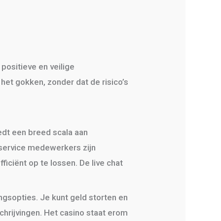
positieve en veilige
 het gokken, zonder dat de risico’s
iedt een breed scala aan
nservice medewerkers zijn
iciënt op te lossen. De live chat
ngsopties. Je kunt geld storten en
hrijvingen. Het casino staat erom