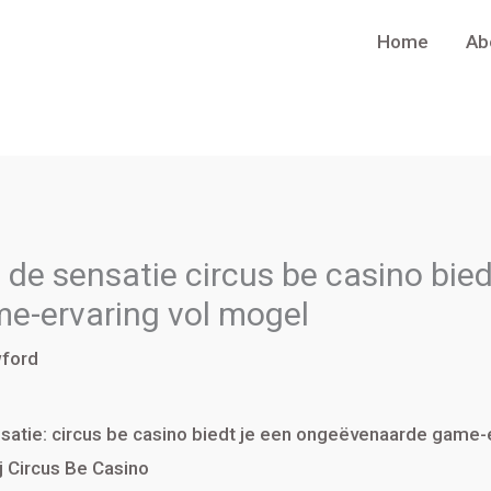
Home
Ab
 de sensatie circus be casino bied
e-ervaring vol mogel
wford
nsatie: circus be casino biedt je een ongeëvenaarde game-
j Circus Be Casino