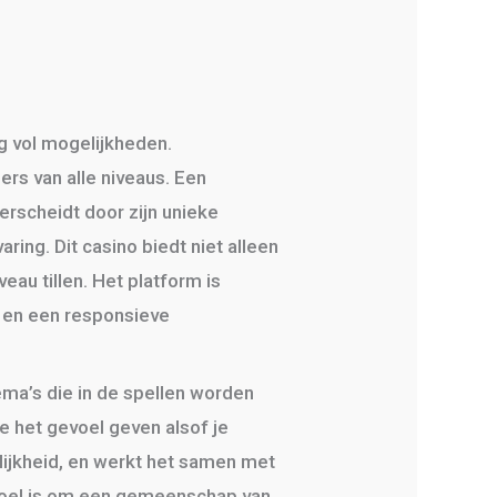
g vol mogelijkheden.
ers van alle niveaus. Een
derscheidt door zijn unieke
ing. Dit casino biedt niet alleen
eau tillen. Het platform is
e en een responsieve
ema’s die in de spellen worden
je het gevoel geven alsof je
rlijkheid, en werkt het samen met
oel is om een gemeenschap van