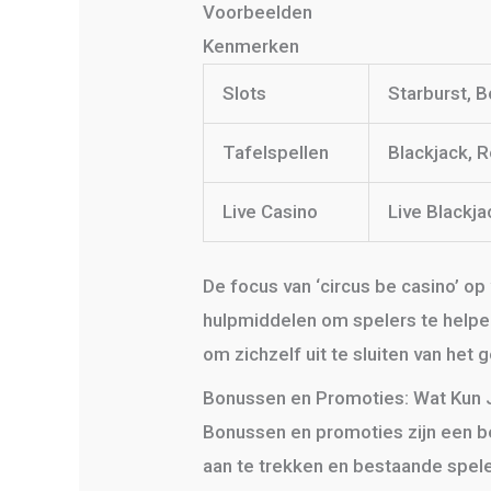
Voorbeelden
Kenmerken
Slots
Starburst, 
Tafelspellen
Blackjack, R
Live Casino
Live Blackja
De focus van ‘circus be casino’ op
hulpmiddelen om spelers te helpen
om zichzelf uit te sluiten van het 
Bonussen en Promoties: Wat Kun
Bonussen en promoties zijn een be
aan te trekken en bestaande spele