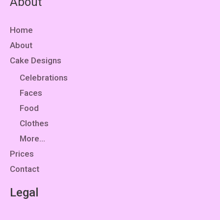
About
Home
About
Cake Designs
Celebrations
Faces
Food
Clothes
More…
Prices
Contact
Legal