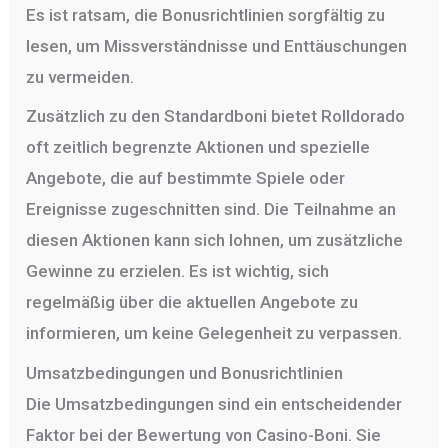
Es ist ratsam, die Bonusrichtlinien sorgfältig zu
lesen, um Missverständnisse und Enttäuschungen
zu vermeiden.
Zusätzlich zu den Standardboni bietet Rolldorado
oft zeitlich begrenzte Aktionen und spezielle
Angebote, die auf bestimmte Spiele oder
Ereignisse zugeschnitten sind. Die Teilnahme an
diesen Aktionen kann sich lohnen, um zusätzliche
Gewinne zu erzielen. Es ist wichtig, sich
regelmäßig über die aktuellen Angebote zu
informieren, um keine Gelegenheit zu verpassen.
Umsatzbedingungen und Bonusrichtlinien
Die Umsatzbedingungen sind ein entscheidender
Faktor bei der Bewertung von Casino-Boni. Sie