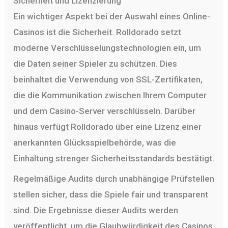
Sicherheit und Lizenzierung
Ein wichtiger Aspekt bei der Auswahl eines Online-
Casinos ist die Sicherheit. Rolldorado setzt
moderne Verschlüsselungstechnologien ein, um
die Daten seiner Spieler zu schützen. Dies
beinhaltet die Verwendung von SSL-Zertifikaten,
die die Kommunikation zwischen Ihrem Computer
und dem Casino-Server verschlüsseln. Darüber
hinaus verfügt Rolldorado über eine Lizenz einer
anerkannten Glücksspielbehörde, was die
Einhaltung strenger Sicherheitsstandards bestätigt.
Regelmäßige Audits durch unabhängige Prüfstellen
stellen sicher, dass die Spiele fair und transparent
sind. Die Ergebnisse dieser Audits werden
veröffentlicht, um die Glaubwürdigkeit des Casinos