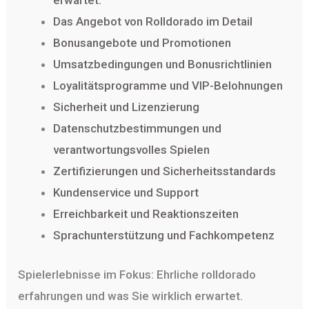
erwartet.
Das Angebot von Rolldorado im Detail
Bonusangebote und Promotionen
Umsatzbedingungen und Bonusrichtlinien
Loyalitätsprogramme und VIP-Belohnungen
Sicherheit und Lizenzierung
Datenschutzbestimmungen und
verantwortungsvolles Spielen
Zertifizierungen und Sicherheitsstandards
Kundenservice und Support
Erreichbarkeit und Reaktionszeiten
Sprachunterstützung und Fachkompetenz
Spielerlebnisse im Fokus: Ehrliche rolldorado
erfahrungen und was Sie wirklich erwartet.