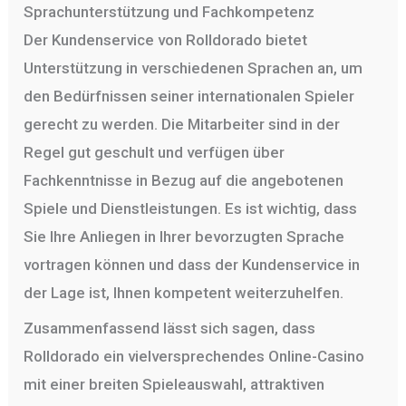
Sprachunterstützung und Fachkompetenz
Der Kundenservice von Rolldorado bietet
Unterstützung in verschiedenen Sprachen an, um
den Bedürfnissen seiner internationalen Spieler
gerecht zu werden. Die Mitarbeiter sind in der
Regel gut geschult und verfügen über
Fachkenntnisse in Bezug auf die angebotenen
Spiele und Dienstleistungen. Es ist wichtig, dass
Sie Ihre Anliegen in Ihrer bevorzugten Sprache
vortragen können und dass der Kundenservice in
der Lage ist, Ihnen kompetent weiterzuhelfen.
Zusammenfassend lässt sich sagen, dass
Rolldorado ein vielversprechendes Online-Casino
mit einer breiten Spieleauswahl, attraktiven