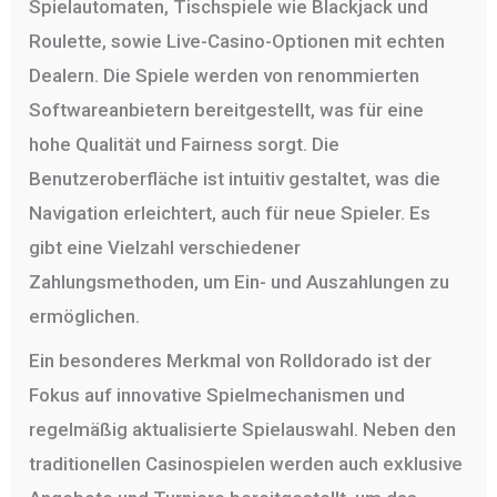
Spielautomaten, Tischspiele wie Blackjack und
Roulette, sowie Live-Casino-Optionen mit echten
Dealern. Die Spiele werden von renommierten
Softwareanbietern bereitgestellt, was für eine
hohe Qualität und Fairness sorgt. Die
Benutzeroberfläche ist intuitiv gestaltet, was die
Navigation erleichtert, auch für neue Spieler. Es
gibt eine Vielzahl verschiedener
Zahlungsmethoden, um Ein- und Auszahlungen zu
ermöglichen.
Ein besonderes Merkmal von Rolldorado ist der
Fokus auf innovative Spielmechanismen und
regelmäßig aktualisierte Spielauswahl. Neben den
traditionellen Casinospielen werden auch exklusive