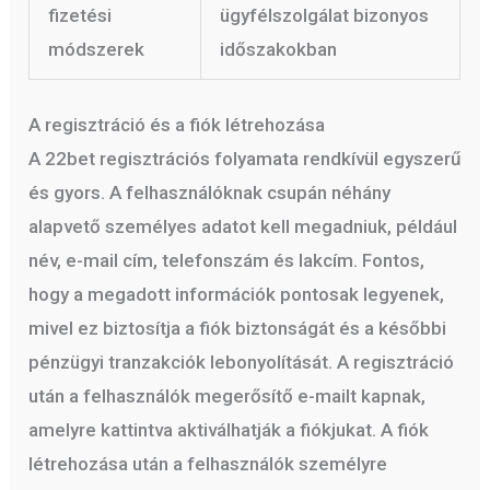
fizetési
ügyfélszolgálat bizonyos
módszerek
időszakokban
A regisztráció és a fiók létrehozása
A 22bet regisztrációs folyamata rendkívül egyszerű
és gyors. A felhasználóknak csupán néhány
alapvető személyes adatot kell megadniuk, például
név, e-mail cím, telefonszám és lakcím. Fontos,
hogy a megadott információk pontosak legyenek,
mivel ez biztosítja a fiók biztonságát és a későbbi
pénzügyi tranzakciók lebonyolítását. A regisztráció
után a felhasználók megerősítő e-mailt kapnak,
amelyre kattintva aktiválhatják a fiókjukat. A fiók
létrehozása után a felhasználók személyre