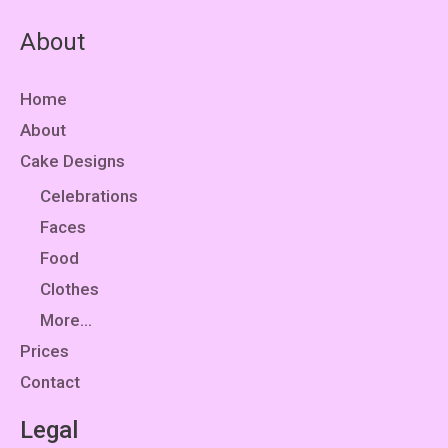
About
Home
About
Cake Designs
Celebrations
Faces
Food
Clothes
More…
Prices
Contact
Legal