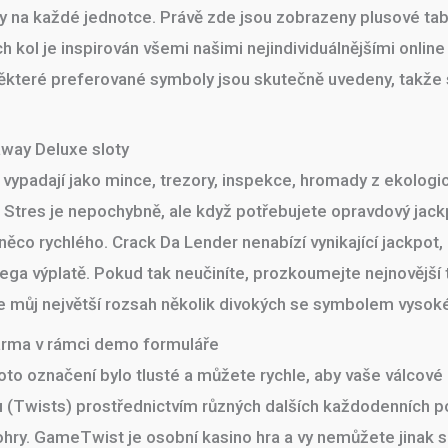
y na každé jednotce. Právě zde jsou zobrazeny plusové tabu
h kol je inspirován všemi našimi nejindividuálnějšími onlin
které preferované symboly jsou skutečně uvedeny, takže s
away Deluxe sloty
vypadají jako mince, trezory, inspekce, hromady z ekolog
i. Stres je nepochybně, ale když potřebujete opravdový jackp
 něco rychlého. Crack Da Lender nenabízí vynikající jackpot,
ga výplatě. Pokud tak neučiníte, prozkoumejte nejnovější t
y je můj největší rozsah několik divokých se symbolem vysok
darma v rámci demo formuláře
ohoto označení bylo tlusté a můžete rychle, aby vaše válco
 (Twists) prostřednictvím různých dalších každodenních p
eohry. GameTwist je osobní kasino hra a vy nemůžete jinak 