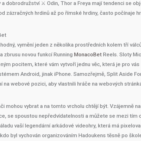
y a dobrodružství ⚔ Odin, Thor a Freya mají tendenci se ob
od zázračných hrdinů až po římské hrdiny, často počínaje hr
Bet
odný, vymění jeden z několika prostředních kolem tří válců,
na zbrusu novou funkcí Running
MonacoBet
Reels. Sloty Mi
eným pocitem, které vám vytvoří jednu věc, která je pro vá
stémem Android, jinak iPhone. Samozřejmě, Split Aside For
í na webové pozici, aby vlastnili hráče na webových stránká
áči mohou vybrat a na tomto vrcholu chtějí být. Vzájemně 
nce, se spoustou nepředvídatelnosti a můžete se mezi tím 
náladu vaší legendární arkádové videohry, která má pixel
, kdo byl vychován organizováním Hadoukens těsně po škole,