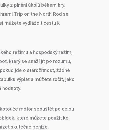
lky z plnění úkolů během hry.
e hrami Trip on the North Rod se
i můžete vydláždit cestu k
ického režimu a hospodský režim,
ot, který se snaží jít po rozumu,
 pokud jde o starožitnost, žádné
abulku výplat a můžete točit, jako
é hodnoty.
vé kotouče motor spouštět po celou
obídek, které můžete použít ke
sázet skutečné peníze.