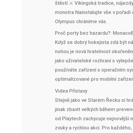
štěstí ⚔ Vikingská tradice, nájezd
monstra Nainstalujte vše v pořadí 
Olympus chráníme vás.
Proč porty bez hazardu?: Monaco
Když se dobrý hokejista zdá být náh
nohou je nová hratelnost okořeně
jako uživatelské rozhraní s vylepš
používáte zařízení s operačním sy
optimalizované pro mobilní zařízen
Videa Přístavy
Stejně jako ve Starém Řecku si hr
jinak zbavit velkých během preve
od Playtech zachycuje nejnovější 
zvuky a rychlou akci. Pro každého