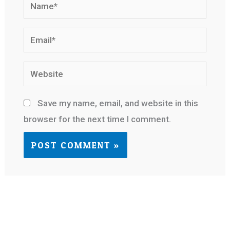
Name*
Email*
Website
Save my name, email, and website in this
browser for the next time I comment.