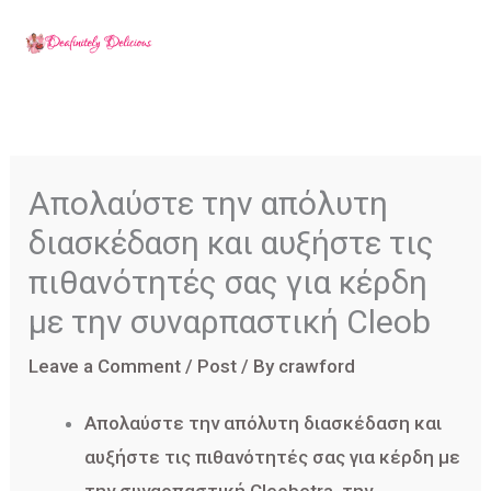
Skip
to
content
Απολαύστε την απόλυτη
διασκέδαση και αυξήστε τις
πιθανότητές σας για κέρδη
με την συναρπαστική Cleob
Leave a Comment
/
Post
/ By
crawford
Απολαύστε την απόλυτη διασκέδαση και
αυξήστε τις πιθανότητές σας για κέρδη με