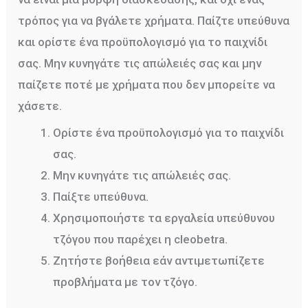
τρόπος για να βγάλετε χρήματα. Παίζτε υπεύθυνα
και ορίστε ένα προϋπολογισμό για το παιχνίδι
σας. Μην κυνηγάτε τις απώλειές σας και μην
παίζετε ποτέ με χρήματα που δεν μπορείτε να
χάσετε.
Ορίστε ένα προϋπολογισμό για το παιχνίδι
σας.
Μην κυνηγάτε τις απώλειές σας.
Παίξτε υπεύθυνα.
Χρησιμοποιήστε τα εργαλεία υπεύθυνου
τζόγου που παρέχει η cleobetra.
Ζητήστε βοήθεια εάν αντιμετωπίζετε
προβλήματα με τον τζόγο.