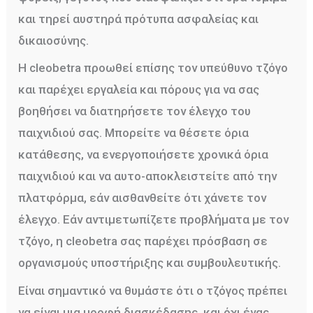
και τηρεί αυστηρά πρότυπα ασφαλείας και
δικαιοσύνης.
Η cleobetra προωθεί επίσης τον υπεύθυνο τζόγο
και παρέχει εργαλεία και πόρους για να σας
βοηθήσει να διατηρήσετε τον έλεγχο του
παιχνιδιού σας. Μπορείτε να θέσετε όρια
κατάθεσης, να ενεργοποιήσετε χρονικά όρια
παιχνιδιού και να αυτο-αποκλειστείτε από την
πλατφόρμα, εάν αισθανθείτε ότι χάνετε τον
έλεγχο. Εάν αντιμετωπίζετε προβλήματα με τον
τζόγο, η cleobetra σας παρέχει πρόσβαση σε
οργανισμούς υποστήριξης και συμβουλευτικής.
Είναι σημαντικό να θυμάστε ότι ο τζόγος πρέπει
να είναι μια μορφή διασκέδασης, και όχι ένας