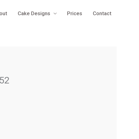
out
Cake Designs
Prices
Contact
52