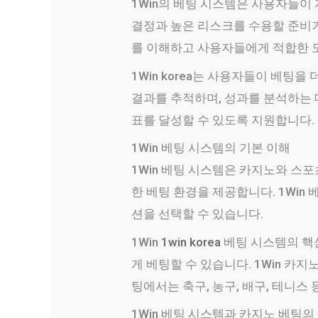
1Win의 베팅 시스템은 사용자들이
결정과 높은 리스크를 수용할 준비가
를 이해하고 사용자들에게 적합한 
1Win korea는 사용자들이 베팅
결과를 추적하며, 성과를 분석하는 데
표를 달성할 수 있도록 지원합니다.
1Win 베팅 시스템의 기본 이해
1Win 베팅 시스템은 카지노와 스포
한 베팅 환경을 제공합니다. 1Win
션을 선택할 수 있습니다.
1Win
1win korea
베팅 시스템의 핵
게 베팅할 수 있습니다. 1Win 카지
팅에서는 축구, 농구, 배구, 테니스
1Win 베팅 시스템과 카지노 베팅의