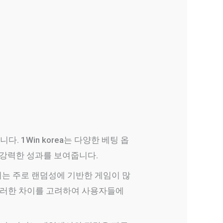
 1Win korea는 다양한 베팅 옵
 강력한 성과를 보여줍니다.
서는 주로 랜덤성에 기반한 게임이 많
 이러한 차이를 고려하여 사용자들에