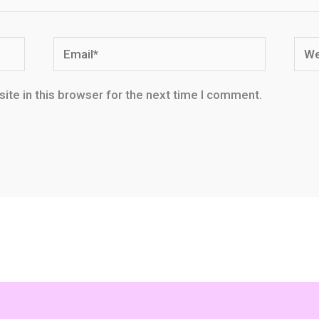
Email*
Web
te in this browser for the next time I comment.