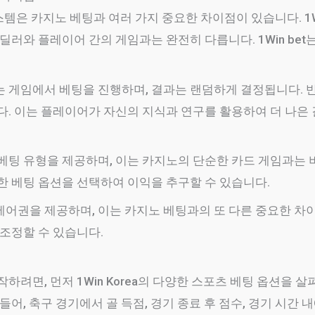
 시스템은 카지노 베팅과 여러 가지 중요한 차이점이 있습니다. 
딜러와 플레이어 간의 게임과는 완전히 다릅니다. 1Win be
 게임에서 베팅을 진행하며, 결과는 랜덤하게 결정됩니다. 반
다. 이는 플레이어가 자신의 지식과 연구를 활용하여 더 나은 
 베팅 유형을 제공하며, 이는 카지노의 단순한 카드 게임과는 
한 베팅 옵션을 선택하여 이익을 추구할 수 있습니다.
은 제어권을 제공하며, 이는 카지노 베팅과의 또 다른 중요한 
 조정할 수 있습니다.
작하려면, 먼저 1Win Korea의 다양한 스포츠 베팅 옵션을 
들어, 축구 경기에서 골 득점, 경기 종료 후 점수, 경기 시간 