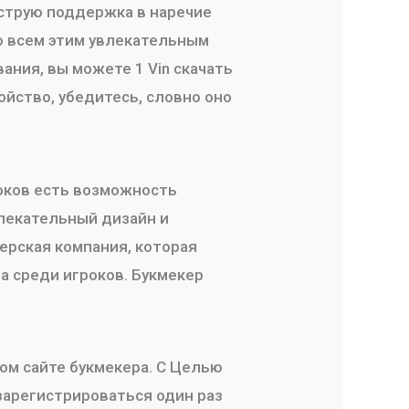
струю поддержка в наречие
ко всем этим увлекательным
ания, вы можете 1 Vin скачать
ойство, убедитесь, словно оно
роков есть возможность
лекательный дизайн и
ерская компания, которая
а среди игроков. Букмекер
м сайте букмекера. С Целью
 зарегистрироваться один раз