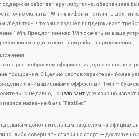
поддержки работает круглосуточно, обеспечивая бы
остаточно скачать 1Win на айфон и получить доступ 
вам убедитесь, что ваше гаджет поддерживает требов
ние 1Win. Предлог тем как 1Vin скачать на ваше устр
ребованиям ради стабильной работы приложения.
иложения
чаются разнообразием оформления, однако возле иг
ые поощрения. С Целью слотов характерен более ув
ождение с анимационными эффектами. 1win — букмек
осительно недавно, но
1win сайт
уже хорошо известн
о первое название было “FirstBet”.
 отдельным дополнительным разделом на официально
азино, либо совершать ставки на спорт — достаточно