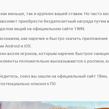
ак меньше, так и крупнее вашей ставки. Но часто мо
воляют приобрести бездепозитный награда путем вв
делом акций на официальном сайте 1WIN.
асскажем, как наречие и быстро скачать приложение 
 Android и iOS.
рен возле игроков, которым наречие быстрое санкци
 клиенты положительно высказываются о росписи, к
убедитесь, союз вы зашли на официальный сайт 1Ви
 потенциально опасного ПО.