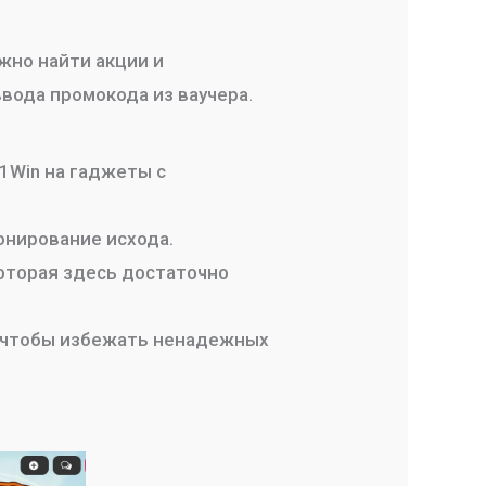
жно найти акции и
ода промокода из ваучера.
1Win на гаджеты с
онирование исхода.
оторая здесь достаточно
н, чтобы избежать ненадежных