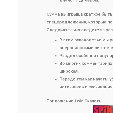
Сумма выигрыша краткое быть к
спецпредложения, которые поз
Следовательно следите за раз
В этом руководстве мы р
операционными системами
Раздел особенно популя
Во многих комментариях
широкая.
Передо тем как начать, 
источников и скачивания
Приложение 1win Скачать