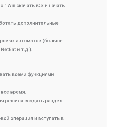
 1Win скачать iOS и начать
работать дополнительные
гровых автоматов (больше
etEnt и т.д.).
овать всеми функциями
все время.
ия решила создать раздел
вой операция и вступать в