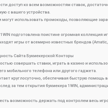
сти доступ ко всем возможностям ставок, достаточно
ую с вашего устройства.
ки могут использовать промокоды, позволяющие за
 1WIN подготовлена поистине огромная коллекция и
входят игры от всемирно известных брендов (Amatic, N
дность Сайта Букмекерской Конторы
стью совершать ставки, играть в казино и использ
его мобильного телефона или другого гаджета.
тает круглосуточно, обеспечивая быструю помощь в 
вслед за тем открытия букмекера 1WIN, администрац
 есть возможность держать под контролем весь игро