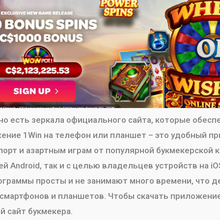
но есть зеркала официального сайта, которые обес
жение 1Win на телефон или планшет – это удобный пр
спорт и азартным играм от популярной букмекерской
й Android, так и с целью владельцев устройств на iO
программы просты и не занимают много времени, что
смартфонов и планшетов. Чтобы скачать приложение
 сайт букмекера.