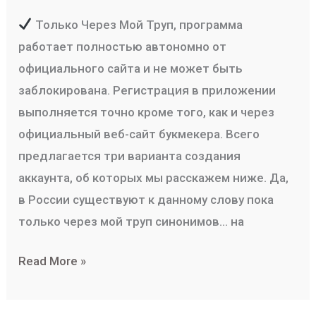
Спорт
Только Через Мой Труп, программа
работает полностью автономно от
официального сайта и не может быть
заблокирована. Регистрация в приложении
выполняется точно кроме того, как и через
официальный веб-сайт букмекера. Всего
предлагается три варианта создания
аккаунта, об которых мы расскажем ниже. Да,
в России существуют к данному слову пока
только через мой труп синонимов… на
Read More »