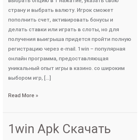
выбрать опцию в 1 нажатие, указать свою
страну и выбрать валюту. Игрок сможет
пополнить счет, активировать бонусы и
делать ставки или играть в слоты, но для
получения выигрыша придется пройти полную
регистрацию через e-mail. 1win – популярная
онлайн программа, предоставляющая
уникальный опыт игры в казино. со широким
выбором игр, […]
Read More »
1win Apk Скачать
1win
Apk