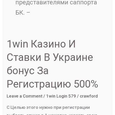
представителями саппорта
БК. –
1win Казино И
1win
Казино
Ставки В Украине
И
Ставки
бонус За
В
Регистрацию 500%
Украине
бонус
Leave a Comment
/
1win Login 579
/
crawford
За
Регистрацию
С Целью этого нужно при регистрации
500%