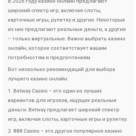
В 2026 году казино онлайн предлагают
широкий спектр игр, включая слоты,
карточные игры, рулетку и другие. Некоторые
из них предлагают реальные деньги, а другие
– только виртуальные. Важно выбрать казино
онлайн, которое соответствует вашим
потребностям и предпочтениям.
Вот несколько рекомендаций для выбора
лучшего казино онлайн:
1. Betway Casino – это один из лучших
вариантов для игроков, ищущих реальные
деньги. Betway предлагает широкий спектр
игр, включая слоты, карточные игры и рулетку.
2. 888 Casino – это другое популярное казино