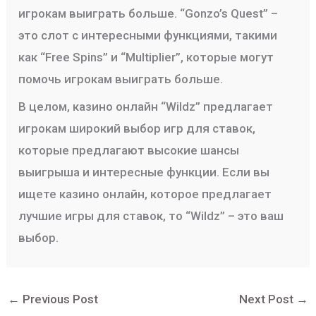
игрокам выиграть больше. “Gonzo’s Quest” –
это слот с интересными функциями, такими
как “Free Spins” и “Multiplier”, которые могут
помочь игрокам выиграть больше.
В целом, казино онлайн “Wildz” предлагает
игрокам широкий выбор игр для ставок,
которые предлагают высокие шансы
выигрыша и интересные функции. Если вы
ищете казино онлайн, которое предлагает
лучшие игры для ставок, то “Wildz” – это ваш
выбор.
←
Previous Post
Next Post
→