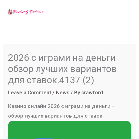
Skip
to
content
2026 с играми на деньги
обзор лучших вариантов
для ставок.4137 (2)
Leave a Comment
/
News
/ By
crawford
Казино онлайн 2026 с играми на деньги –
обзор лучших вариантов для ставок