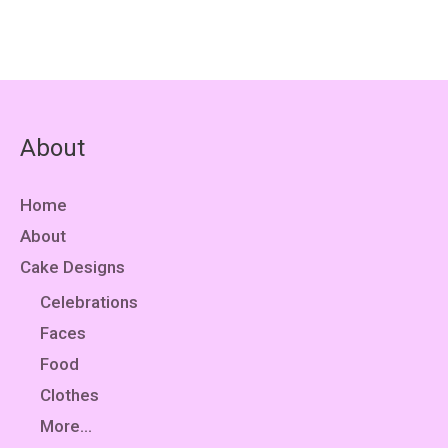
About
Home
About
Cake Designs
Celebrations
Faces
Food
Clothes
More…