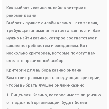
Как выбрать казино онлайн: критерии и
рекомендации
Выбрать лучшее онлайн-казино – это задача,
требующая внимания и ответственности. Вам
нужно найти казино, которое соответствует
вашим потребностям и ожиданиям. Вот
несколько критериев, которые помогут вам
сделать правильный выбор.
Критерии для выбора казино онлайн
Вам стоит рассмотреть следующие критерии,
чтобы выбрать лучшее онлайн-казино:
1. Лицензия. Казино, которое имеет лицензию
от надежной организации, будет более