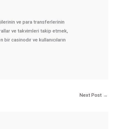
gilerinin ve para transferlerinin
rallar ve takvimleri takip etmek,
 bir casinodır ve kullanıcıların
Next Post
→