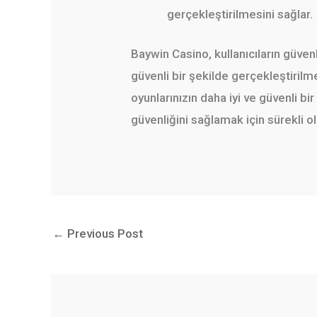
gerçekleştirilmesini sağlar.
Baywin Casino, kullanıcıların güvenli
güvenli bir şekilde gerçekleştirilm
oyunlarınızın daha iyi ve güvenli b
güvenliğini sağlamak için sürekli o
←
Previous Post