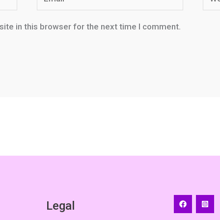
te in this browser for the next time I comment.
Legal