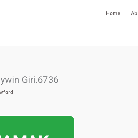
Home
Ab
ywin Giri.6736
wford