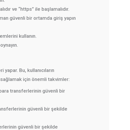
ıdır ve “https” ile başlamalıdır.
aman güvenli bir ortamda giriş yapın
emlerini kullanın.
 oynayın.
 yapar. Bu, kullanıcıların
ği sağlamak için önemli takvimler:
para transferlerinin güvenli bir
ansferlerinin güvenli bir şekilde
erlerinin güvenli bir şekilde