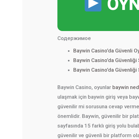
OY
Содержимое
Baywin Casino’da Güvenli Oy
Baywin Casino’da Güvenliği 
Baywin Casino’da Güvenliği
Baywin Casino, oyunlar
baywin ned
ulaşmak için baywin giriş veya bayw
güvenilir mi sorusuna cevap vermek 
önemlidir. Baywin, güvenilir bir pla
sayfasında 15 farklı giriş yolu bula
güvenilir ve güvenli bir platform ol