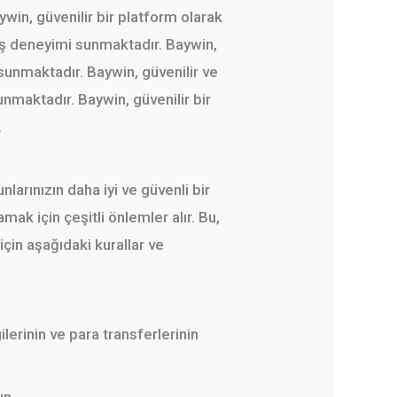
ywin, güvenilir bir platform olarak
giriş deneyimi sunmaktadır. Baywin,
r sunmaktadır. Baywin, güvenilir ve
sunmaktadır. Baywin, güvenilir bir
.
larınızın daha iyi ve güvenli bir
mak için çeşitli önlemler alır. Bu,
için aşağıdaki kurallar ve
gilerinin ve para transferlerinin
ın.