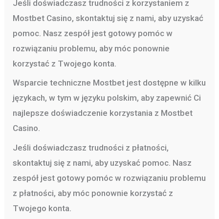
Jeśli doświadczasz trudności z korzystaniem z
Mostbet Casino, skontaktuj się z nami, aby uzyskać
pomoc. Nasz zespół jest gotowy pomóc w
rozwiązaniu problemu, aby móc ponownie
korzystać z Twojego konta.
Wsparcie techniczne Mostbet jest dostępne w kilku
językach, w tym w języku polskim, aby zapewnić Ci
najlepsze doświadczenie korzystania z Mostbet
Casino.
Jeśli doświadczasz trudności z płatności,
skontaktuj się z nami, aby uzyskać pomoc. Nasz
zespół jest gotowy pomóc w rozwiązaniu problemu
z płatności, aby móc ponownie korzystać z
Twojego konta.