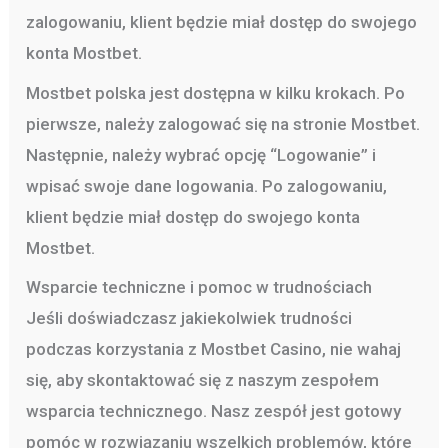
zalogowaniu, klient będzie miał dostęp do swojego
konta Mostbet.
Mostbet polska jest dostępna w kilku krokach. Po
pierwsze, należy zalogować się na stronie Mostbet.
Następnie, należy wybrać opcję “Logowanie” i
wpisać swoje dane logowania. Po zalogowaniu,
klient będzie miał dostęp do swojego konta
Mostbet.
Wsparcie techniczne i pomoc w trudnościach
Jeśli doświadczasz jakiekolwiek trudności
podczas korzystania z Mostbet Casino, nie wahaj
się, aby skontaktować się z naszym zespołem
wsparcia technicznego. Nasz zespół jest gotowy
pomóc w rozwiązaniu wszelkich problemów, które