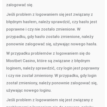
zalogować się.
Jeśli problem z logowaniem się jest związany z
błędnym hasłem, należy sprawdzić, czy hasło jest
poprawne i czy nie zostało zmienione. W
przypadku, gdy hasło zostało zmienione, należy
ponownie zalogować się, używając nowego hasła.
W przypadku problemów z logowaniem się do
Mostbet Casino, które są związane z błędnym
loginem, należy sprawdzić, czy login jest poprawny
i czy nie został zmieniony. W przypadku, gdy login
został zmieniony, należy ponownie zalogować się,
używając nowego loginu.
Jeśli problem z logowaniem się jest związany z