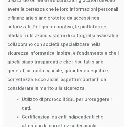
d’azzardo online è la sicurezza. I giocatori devono
avere la certezza che le loro informazioni personali
e finanziarie siano protette da accessi non
autorizzati. Per questo motivo, le piattaforme
affidabili utilizzano sistemi di crittografia avanzati e
collaborano con società specializzate nella
sicurezza informatica. Inoltre, è fondamentale che i
giochi siano trasparenti e che i risultati siano
generati in modo casuale, garantendo equità e
correttezza. Ecco alcuni aspetti importanti da
considerare in merito alla sicurezza:
Utilizzo di protocolli SSL per proteggere i
dati.
Certificazioni da enti indipendenti che
attestano la correttezza dei giochi.