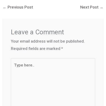
←
Previous Post
Next Post
→
Leave a Comment
Your email address will not be published.
Required fields are marked
*
Type
here..