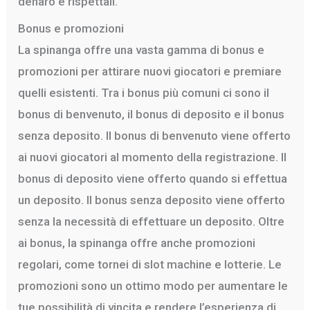
denaro e rispettali.
Bonus e promozioni
La spinanga offre una vasta gamma di bonus e
promozioni per attirare nuovi giocatori e premiare
quelli esistenti. Tra i bonus più comuni ci sono il
bonus di benvenuto, il bonus di deposito e il bonus
senza deposito. Il bonus di benvenuto viene offerto
ai nuovi giocatori al momento della registrazione. Il
bonus di deposito viene offerto quando si effettua
un deposito. Il bonus senza deposito viene offerto
senza la necessità di effettuare un deposito. Oltre
ai bonus, la spinanga offre anche promozioni
regolari, come tornei di slot machine e lotterie. Le
promozioni sono un ottimo modo per aumentare le
tue possibilità di vincita e rendere l’esperienza di