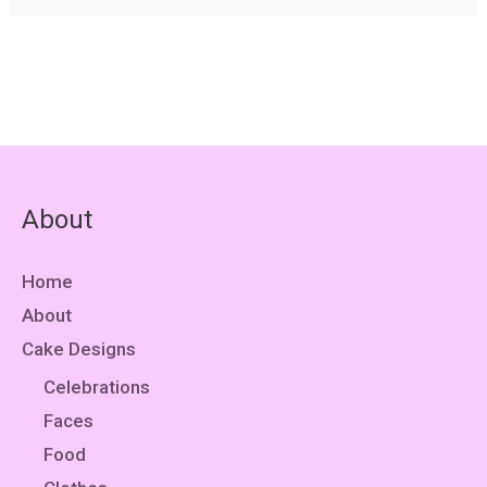
About
Home
About
Cake Designs
Celebrations
Faces
Food