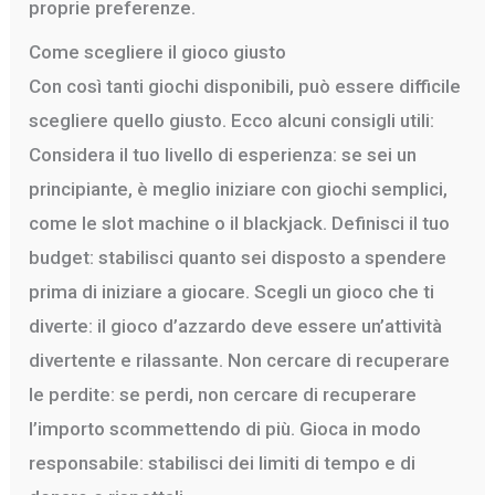
proprie preferenze.
Come scegliere il gioco giusto
Con così tanti giochi disponibili, può essere difficile
scegliere quello giusto. Ecco alcuni consigli utili:
Considera il tuo livello di esperienza: se sei un
principiante, è meglio iniziare con giochi semplici,
come le slot machine o il blackjack. Definisci il tuo
budget: stabilisci quanto sei disposto a spendere
prima di iniziare a giocare. Scegli un gioco che ti
diverte: il gioco d’azzardo deve essere un’attività
divertente e rilassante. Non cercare di recuperare
le perdite: se perdi, non cercare di recuperare
l’importo scommettendo di più. Gioca in modo
responsabile: stabilisci dei limiti di tempo e di