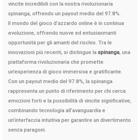
vincite incredibili con la nostra rivoluzionaria
spinanga, offrendo un payout medio del 97.8%.
Il mondo del gioco d’azzardo online è in continua
evoluzione, offrendo nuove ed entusiasmanti
opportunità per gli amanti del rischio. Tra le
innovazioni più recenti, si distingue la
spinanga
, una
piattaforma rivoluzionaria che promette
un’esperienza di gioco immersiva e gratificante.
Con un payout medio del 97.8%, la spinanga
rappresenta un punto di riferimento per chi cerca
emozioni forti e la possibilità di vincite significative,
combinando tecnologia all’avanguardia e
un’interfaccia intuitiva per garantire un divertimento
senza paragoni.